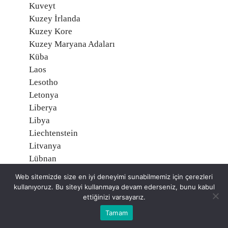
Kuveyt
Kuzey İrlanda
Kuzey Kore
Kuzey Maryana Adaları
Küba
Laos
Lesotho
Letonya
Liberya
Libya
Liechtenstein
Litvanya
Lübnan
Lüksemburg
Web sitemizde size en iyi deneyimi sunabilmemiz için çerezleri
Macaristan
kullanıyoruz. Bu siteyi kullanmaya devam ederseniz, bunu kabul
Madagaskar
ettiğinizi varsayarız.
Makau (Makao)
Tamam
Makedonya