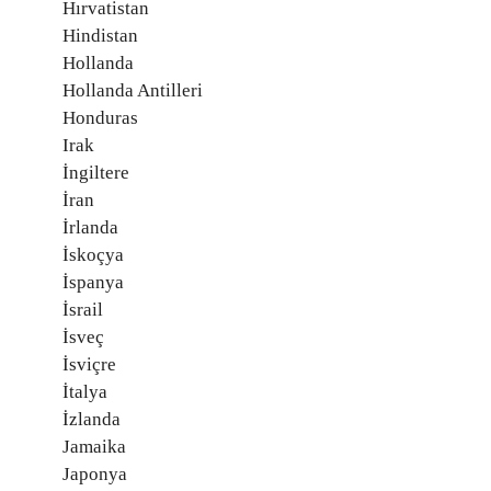
Hırvatistan
Hindistan
Hollanda
Hollanda Antilleri
Honduras
Irak
İngiltere
İran
İrlanda
İskoçya
İspanya
İsrail
İsveç
İsviçre
İtalya
İzlanda
Jamaika
Japonya