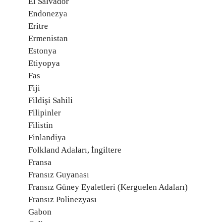
El Salvador
Endonezya
Eritre
Ermenistan
Estonya
Etiyopya
Fas
Fiji
Fildişi Sahili
Filipinler
Filistin
Finlandiya
Folkland Adaları, İngiltere
Fransa
Fransız Guyanası
Fransız Güney Eyaletleri (Kerguelen Adaları)
Fransız Polinezyası
Gabon