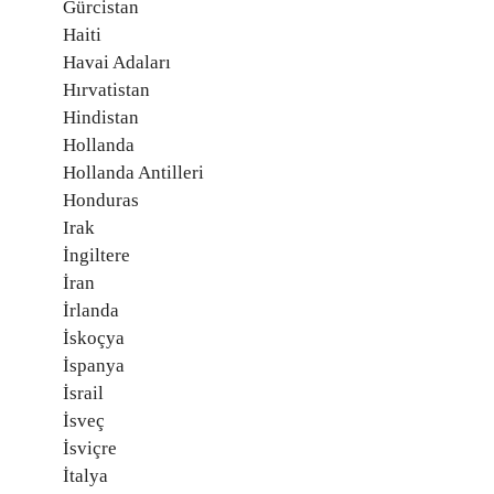
Gürcistan
Haiti
Havai Adaları
Hırvatistan
Hindistan
Hollanda
Hollanda Antilleri
Honduras
Irak
İngiltere
İran
İrlanda
İskoçya
İspanya
İsrail
İsveç
İsviçre
İtalya