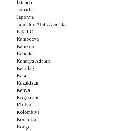
İzlanda
Jamaika
Japonya
Johnston Atoll, Amerika
K.K.T.C.
Kamboçya
Kamerun
Kanada
Kanarya Adaları
Karadağ
Katar
Kazakistan
Kenya
Kırgızistan
Kiribati
Kolombiya
Komorlar
Kongo