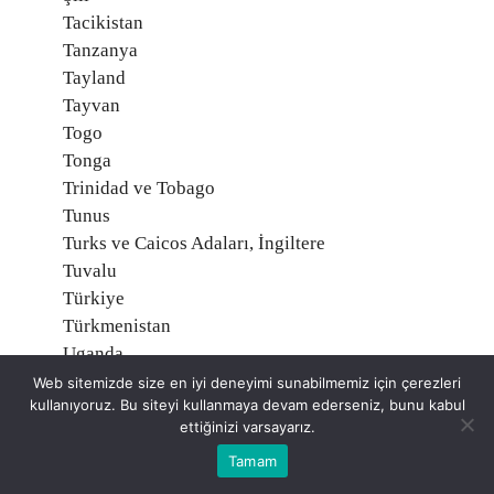
Tacikistan
Tanzanya
Tayland
Tayvan
Togo
Tonga
Trinidad ve Tobago
Tunus
Turks ve Caicos Adaları, İngiltere
Tuvalu
Türkiye
Türkmenistan
Uganda
Ukrayna
Web sitemizde size en iyi deneyimi sunabilmemiz için çerezleri
kullanıyoruz. Bu siteyi kullanmaya devam ederseniz, bunu kabul
Umman
ettiğinizi varsayarız.
Uruguay
Tamam
Ürdün
Vallis ve Futuna, Fransa