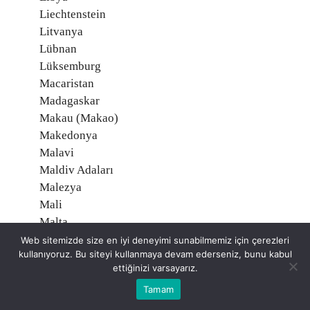
Liechtenstein
Litvanya
Lübnan
Lüksemburg
Macaristan
Madagaskar
Makau (Makao)
Makedonya
Malavi
Maldiv Adaları
Malezya
Mali
Malta
Marşal Adaları
Web sitemizde size en iyi deneyimi sunabilmemiz için çerezleri
kullanıyoruz. Bu siteyi kullanmaya devam ederseniz, bunu kabul
Martinik, Fransa
ettiğinizi varsayarız.
Mauritius
Tamam
Mayotte, Fransa
Meksika