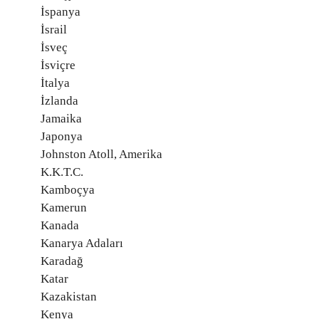
İspanya
İsrail
İsveç
İsviçre
İtalya
İzlanda
Jamaika
Japonya
Johnston Atoll, Amerika
K.K.T.C.
Kamboçya
Kamerun
Kanada
Kanarya Adaları
Karadağ
Katar
Kazakistan
Kenya