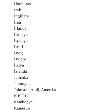
Honduras
Irak
İngiltere
İran
İrlanda
İskoçya
İspanya
İsrail
İsveç
İsviçre
İtalya
İzlanda
Jamaika
Japonya
Johnston Atoll, Amerika
K.K.T.C.
Kamboçya
Kamerun