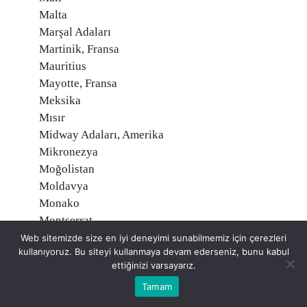
Malta
Marşal Adaları
Martinik, Fransa
Mauritius
Mayotte, Fransa
Meksika
Mısır
Midway Adaları, Amerika
Mikronezya
Moğolistan
Moldavya
Monako
Montserrat
Moritanya
Web sitemizde size en iyi deneyimi sunabilmemiz için çerezleri
kullanıyoruz. Bu siteyi kullanmaya devam ederseniz, bunu kabul
Mozambik
ettiğinizi varsayarız.
Namibia
Tamam
Nauru
Nepal