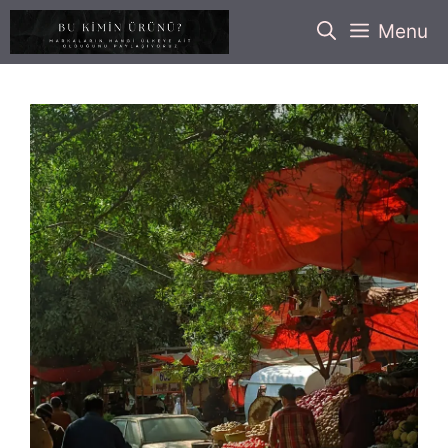
İçeriğe
Menu
atla