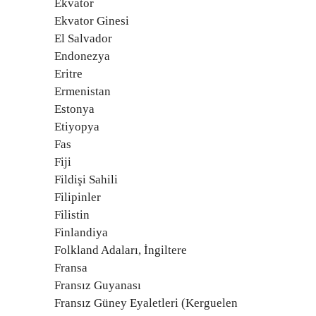
Ekvator
Ekvator Ginesi
El Salvador
Endonezya
Eritre
Ermenistan
Estonya
Etiyopya
Fas
Fiji
Fildişi Sahili
Filipinler
Filistin
Finlandiya
Folkland Adaları, İngiltere
Fransa
Fransız Guyanası
Fransız Güney Eyaletleri (Kerguelen