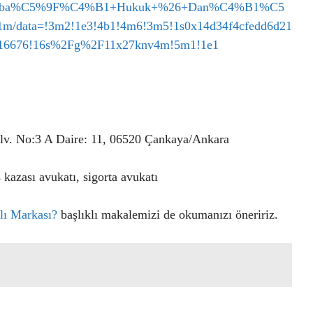
%B1narba%C5%9F%C4%B1+Hukuk+%26+Dan%C4%B1%C5
/data=!3m2!1e3!4b1!4m6!3m5!1s0x14d34f4cfedd6d21
8116676!16s%2Fg%2F11x27knv4m!5m1!1e1
lv. No:3 A Daire: 11, 06520 Çankaya/Ankara
 kazası avukatı, sigorta avukatı
lı Markası?
başlıklı makalemizi de okumanızı öneririz.