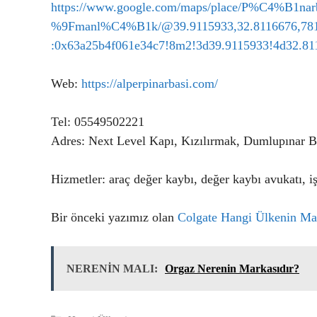
https://www.google.com/maps/place/P%C4
%9Fmanl%C4%B1k/@39.9115933,32.8116676,781m
:0x63a25b4f061e34c7!8m2!3d39.9115933!4d32.
Web:
https://alperpinarbasi.com/
Tel: 05549502221
Adres: Next Level Kapı, Kızılırmak, Dumlupınar B
Hizmetler: araç değer kaybı, değer kaybı avukatı, iş
Bir önceki yazımız olan
Colgate Hangi Ülkenin Ma
NERENİN MALI:
Orgaz Nerenin Markasıdır?