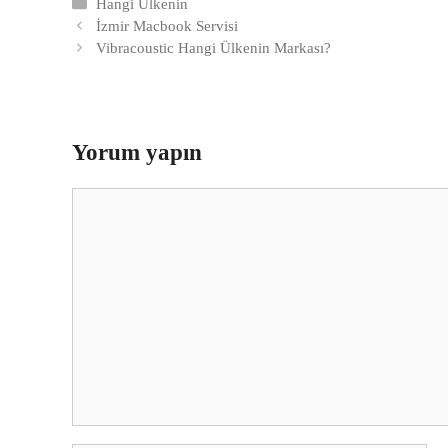
Kategoriler
Hangi Ülkenin
İzmir Macbook Servisi
Vibracoustic Hangi Ülkenin Markası?
Yorum yapın
Yorum