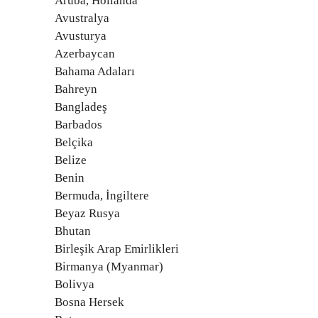
Aruba, Hollanda
Avustralya
Avusturya
Azerbaycan
Bahama Adaları
Bahreyn
Bangladeş
Barbados
Belçika
Belize
Benin
Bermuda, İngiltere
Beyaz Rusya
Bhutan
Birleşik Arap Emirlikleri
Birmanya (Myanmar)
Bolivya
Bosna Hersek