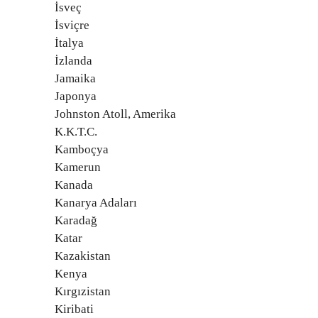
İsveç
İsviçre
İtalya
İzlanda
Jamaika
Japonya
Johnston Atoll, Amerika
K.K.T.C.
Kamboçya
Kamerun
Kanada
Kanarya Adaları
Karadağ
Katar
Kazakistan
Kenya
Kırgızistan
Kiribati