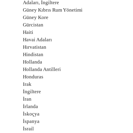
Adaları, İngiltere
Güney Kıbrıs Rum Yönetimi
Güney Kore
Gürcistan
Haiti
Havai Adaları
Hırvatistan
Hindistan
Hollanda
Hollanda Antilleri
Honduras
Irak
İngiltere
İran
İrlanda
İskoçya
İspanya
İsrail