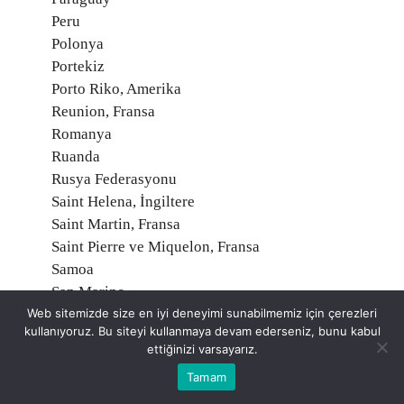
Peru
Polonya
Portekiz
Porto Riko, Amerika
Reunion, Fransa
Romanya
Ruanda
Rusya Federasyonu
Saint Helena, İngiltere
Saint Martin, Fransa
Saint Pierre ve Miquelon, Fransa
Samoa
San Marino
Web sitemizde size en iyi deneyimi sunabilmemiz için çerezleri
Santa Kitts ve Nevis
kullanıyoruz. Bu siteyi kullanmaya devam ederseniz, bunu kabul
Santa Lucia
ettiğinizi varsayarız.
Santa Vincent ve Grenadinler
Tamam
Sao Tome ve Principe