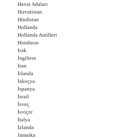
Havai Adaları
Hırvatistan
Hindistan
Hollanda
Hollanda Antilleri
Honduras
Irak
İngiltere
İran
İrlanda
İskoçya
İspanya
İsrail
İsveç
İsviçre
İtalya
İzlanda
Jamaika