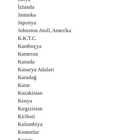
İzlanda
Jamaika
Japonya
Johnston Atoll, Amerika
K.K.T.C.
Kamboçya
Kamerun
Kanada
Kanarya Adaları
Karadağ
Katar
Kazakistan
Kenya
Kırgızistan
Kiribati
Kolombiya
Komorlar
Kongo