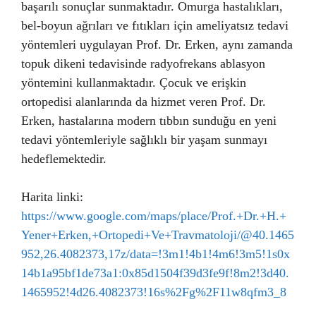
başarılı sonuçlar sunmaktadır. Omurga hastalıkları,
bel-boyun ağrıları ve fıtıkları için ameliyatsız tedavi
yöntemleri uygulayan Prof. Dr. Erken, aynı zamanda
topuk dikeni tedavisinde radyofrekans ablasyon
yöntemini kullanmaktadır. Çocuk ve erişkin
ortopedisi alanlarında da hizmet veren Prof. Dr.
Erken, hastalarına modern tıbbın sunduğu en yeni
tedavi yöntemleriyle sağlıklı bir yaşam sunmayı
hedeflemektedir.
Harita linki:
https://www.google.com/maps/place/Prof.+Dr.+H.+
Yener+Erken,+Ortopedi+Ve+Travmatoloji/@40.1465
952,26.4082373,17z/data=!3m1!4b1!4m6!3m5!1s0x
14b1a95bf1de73a1:0x85d1504f39d3fe9f!8m2!3d40.
1465952!4d26.4082373!16s%2Fg%2F11w8qfm3_8