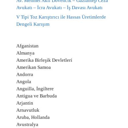
Av. Mehmet Akif Dövencik – Gaziantep Ceza
Avukatı – İcra Avukatı – İş Davası Avukatı
V Tipi Toz Karıştırıcı ile Hassas Üretimlerde
Dengeli Karışım
Afganistan
Almanya
Amerika Birleşik Devletleri
Amerikan Samoa
Andorra
Angola
Anguilla, İngiltere
Antigua ve Barbuda
Arjantin
Arnavutluk
Aruba, Hollanda
Avustralya