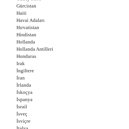
Gürcistan
Haiti
Havai Adaları
Hırvatistan
Hindistan
Hollanda
Hollanda Antilleri
Honduras
Irak
İngiltere
İran
İrlanda
İskoçya
İspanya
İsrail
İsveç
İsviçre
İtalya