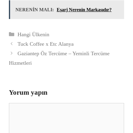
NERENİN MALI:
Eşarj Nerenin Markasıdır?
Kategoriler
Hangi Ülkenin
Tuck Coffee x Etc Alanya
Gaziantep Öz Tercüme – Yeminli Tercüme
Hizmetleri
Yorum yapın
Yorum