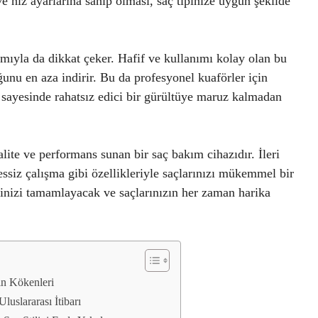
 ve hız ayarlarına sahip olması, saç tipinize uygun şekilde
ıyla da dikkat çeker. Hafif ve kullanımı kolay olan bu
ğunu en aza indirir. Bu da profesyonel kuaförler için
i sayesinde rahatsız edici bir gürültüye maruz kalmadan
lite ve performans sunan bir saç bakım cihazıdır. İleri
essiz çalışma gibi özellikleriyle saçlarınızı mükemmel bir
ilinizi tamamlayacak ve saçlarınızın her zaman harika
ın Kökenleri
luslararası İtibarı