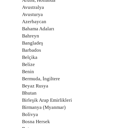
Aruba, Hollanda
Avustralya
Avusturya
Azerbaycan
Bahama Adaları
Bahreyn
Bangladeş
Barbados
Belçika
Belize
Benin
Bermuda, İngiltere
Beyaz Rusya
Bhutan
Birleşik Arap Emirlikleri
Birmanya (Myanmar)
Bolivya
Bosna Hersek