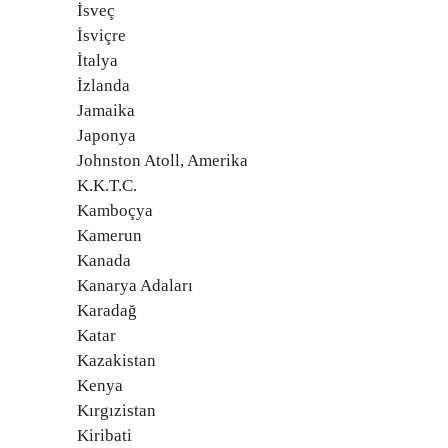
İsveç
İsviçre
İtalya
İzlanda
Jamaika
Japonya
Johnston Atoll, Amerika
K.K.T.C.
Kamboçya
Kamerun
Kanada
Kanarya Adaları
Karadağ
Katar
Kazakistan
Kenya
Kırgızistan
Kiribati