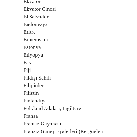
Ekvator
Ekvator Ginesi
El Salvador
Endonezya
Eritre
Ermenistan
Estonya
Etiyopya
Fas
Fiji
Fildişi Sahili
Filipinler
Filistin
Finlandiya
Folkland Adaları, İngiltere
Fransa
Fransız Guyanası
Fransız Güney Eyaletleri (Kerguelen