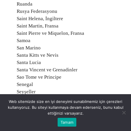
Ruanda
Rusya Federasyonu
Saint Helena, İngiltere
Saint Martin, Fransa
Saint Pierre ve Miquelon, Fransa
Samoa
San Marino
Santa Kitts ve Nevis
Santa Lucia
Santa Vincent ve Grenadinler
Sao Tome ve Principe
Senegal
Seyşeller
Sırbistan
Web sitemizde size en iyi deneyimi sunabilmemiz için çerezleri
Sierra Leone
kullanıyoruz. Bu siteyi kullanmaya devam ederseniz, bunu kabul
Singapur
ettiğinizi varsayarız.
Slovakya
Tamam
Slovenya