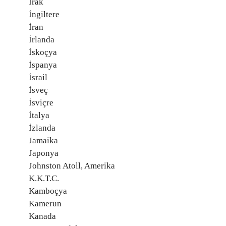
Irak
İngiltere
İran
İrlanda
İskoçya
İspanya
İsrail
İsveç
İsviçre
İtalya
İzlanda
Jamaika
Japonya
Johnston Atoll, Amerika
K.K.T.C.
Kamboçya
Kamerun
Kanada