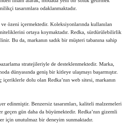
inden ilham alarak, modada yeni bir soluk getirmek
nilikçi tasarımlara odaklanmaktadır.
ve özeni içermektedir. Koleksiyonlarında kullanılan
 niteliklerini ortaya koymaktadır. Redka, sürdürülebilirlik
linir. Bu da, markanın sadık bir müşteri tabanına sahip
pazarlama stratejileriyle de desteklenmektedir. Marka,
 moda dünyasında geniş bir kitleye ulaşmayı başarmıştır.
inç içeriklerle dolu olan Redka’nın web sitesi, markanın
 edinmiştir. Benzersiz tasarımları, kaliteli malzemeleri
 her geçen gün daha da büyümektedir. Redka’nın gizemli
er için unutulmaz bir deneyim sunmaktadır.