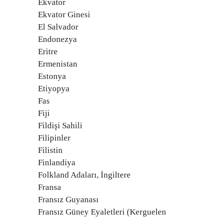
Ekvator
Ekvator Ginesi
El Salvador
Endonezya
Eritre
Ermenistan
Estonya
Etiyopya
Fas
Fiji
Fildişi Sahili
Filipinler
Filistin
Finlandiya
Folkland Adaları, İngiltere
Fransa
Fransız Guyanası
Fransız Güney Eyaletleri (Kerguelen