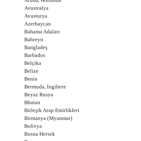
Aruba, Hollanda
Avustralya
Avusturya
Azerbaycan
Bahama Adaları
Bahreyn
Bangladeş
Barbados
Belçika
Belize
Benin
Bermuda, İngiltere
Beyaz Rusya
Bhutan
Birleşik Arap Emirlikleri
Birmanya (Myanmar)
Bolivya
Bosna Hersek