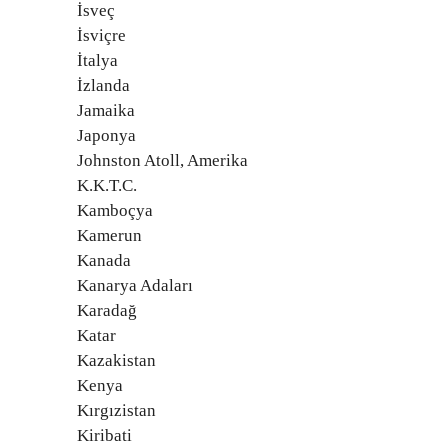
İsveç
İsviçre
İtalya
İzlanda
Jamaika
Japonya
Johnston Atoll, Amerika
K.K.T.C.
Kamboçya
Kamerun
Kanada
Kanarya Adaları
Karadağ
Katar
Kazakistan
Kenya
Kırgızistan
Kiribati