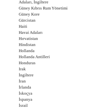
Adaları, İngiltere
Güney Kıbrıs Rum Yönetimi
Güney Kore
Gürcistan
Haiti
Havai Adaları
Hırvatistan
Hindistan
Hollanda
Hollanda Antilleri
Honduras
Irak
İngiltere
İran
İrlanda
İskoçya
İspanya
İsrail