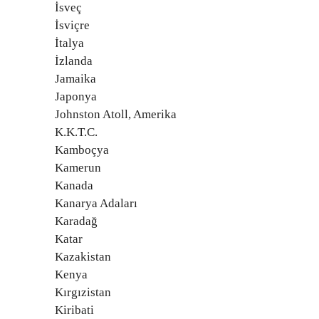
İsveç
İsviçre
İtalya
İzlanda
Jamaika
Japonya
Johnston Atoll, Amerika
K.K.T.C.
Kamboçya
Kamerun
Kanada
Kanarya Adaları
Karadağ
Katar
Kazakistan
Kenya
Kırgızistan
Kiribati