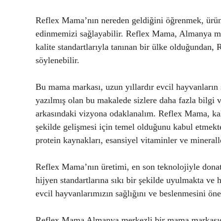
Reflex Mama’nın nereden geldiğini öğrenmek, ürünle
edinmemizi sağlayabilir. Reflex Mama, Almanya mer
kalite standartlarıyla tanınan bir ülke olduğundan, 
söylenebilir.
Bu mama markası, uzun yıllardır evcil hayvanların 
yazılmış olan bu makalede sizlere daha fazla bilg
arkasındaki vizyona odaklanalım. Reflex Mama, kalit
şekilde gelişmesi için temel olduğunu kabul etmekte
protein kaynakları, esansiyel vitaminler ve mineral
Reflex Mama’nın üretimi, en son teknolojiyle donatı
hijyen standartlarına sıkı bir şekilde uyulmakta ve
evcil hayvanlarımızın sağlığını ve beslenmesini ön
Reflex Mama Almanya merkezli bir mama markasıdır 