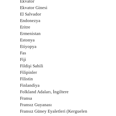
Ekvator
Ekvator Ginesi
El Salvador
Endonezya
Eritre
Ermenistan
Estonya
Etiyopya
Fas
Fiji
Fildişi Sahili
Filipinler
Filistin
Finlandiya
Folkland Adaları, İngiltere
Fransa
Fransız Guyanası
Fransız Güney Eyaletleri (Kerguelen