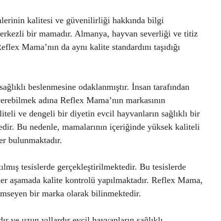
rinin kalitesi ve güvenilirliği hakkında bilgi
kezli bir mamadır. Almanya, hayvan severliği ve titiz
Reflex Mama’nın da aynı kalite standardını taşıdığı
sağlıklı beslenmesine odaklanmıştır. İnsan tarafından
i verebilmek adına Reflex Mama’nın markasının
eli ve dengeli bir diyetin evcil hayvanların sağlıklı bir
dir. Bu nedenle, mamalarının içeriğinde yüksek kaliteli
ler bulunmaktadır.
lmış tesislerde gerçekleştirilmektedir. Bu tesislerde
 her aşamada kalite kontrolü yapılmaktadır. Reflex Mama,
emseyen bir marka olarak bilinmektedir.
ve uzun yıllardır evcil hayvanların sağlıklı