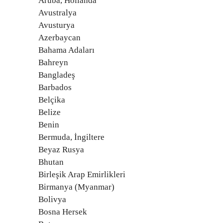
Aruba, Hollanda
Avustralya
Avusturya
Azerbaycan
Bahama Adaları
Bahreyn
Bangladeş
Barbados
Belçika
Belize
Benin
Bermuda, İngiltere
Beyaz Rusya
Bhutan
Birleşik Arap Emirlikleri
Birmanya (Myanmar)
Bolivya
Bosna Hersek