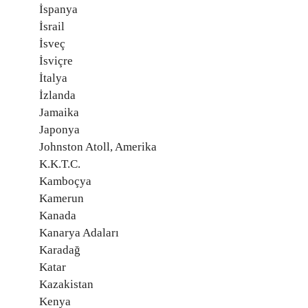
İspanya
İsrail
İsveç
İsviçre
İtalya
İzlanda
Jamaika
Japonya
Johnston Atoll, Amerika
K.K.T.C.
Kamboçya
Kamerun
Kanada
Kanarya Adaları
Karadağ
Katar
Kazakistan
Kenya