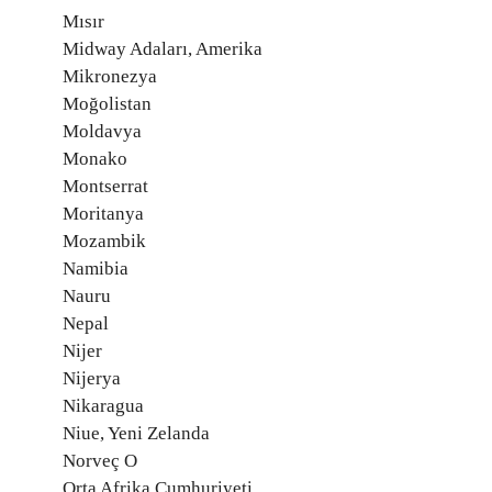
Mısır
Midway Adaları, Amerika
Mikronezya
Moğolistan
Moldavya
Monako
Montserrat
Moritanya
Mozambik
Namibia
Nauru
Nepal
Nijer
Nijerya
Nikaragua
Niue, Yeni Zelanda
Norveç O
Orta Afrika Cumhuriyeti