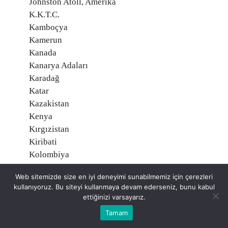
Johnston Atoll, Amerika
K.K.T.C.
Kamboçya
Kamerun
Kanada
Kanarya Adaları
Karadağ
Katar
Kazakistan
Kenya
Kırgızistan
Kiribati
Kolombiya
Komorlar
Web sitemizde size en iyi deneyimi sunabilmemiz için çerezleri
Kongo
kullanıyoruz. Bu siteyi kullanmaya devam ederseniz, bunu kabul
Kongo Demokratik Cumhuriyeti
ettiğinizi varsayarız.
Kosova
Tamam
Kosta Rika