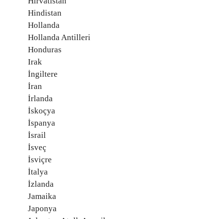
Hırvatistan
Hindistan
Hollanda
Hollanda Antilleri
Honduras
Irak
İngiltere
İran
İrlanda
İskoçya
İspanya
İsrail
İsveç
İsviçre
İtalya
İzlanda
Jamaika
Japonya