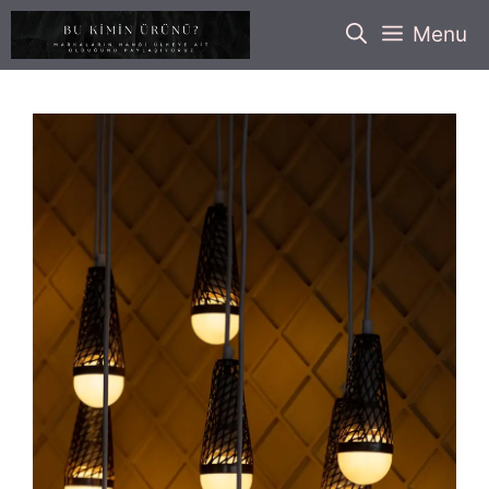
İçeriğe
Menu
atla