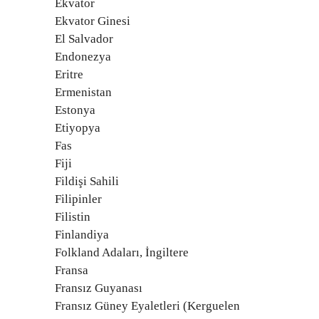
Ekvator
Ekvator Ginesi
El Salvador
Endonezya
Eritre
Ermenistan
Estonya
Etiyopya
Fas
Fiji
Fildişi Sahili
Filipinler
Filistin
Finlandiya
Folkland Adaları, İngiltere
Fransa
Fransız Guyanası
Fransız Güney Eyaletleri (Kerguelen