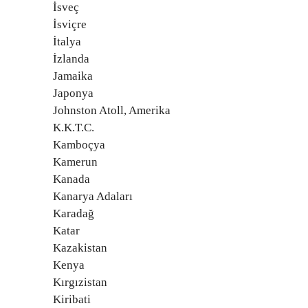
İsveç
İsviçre
İtalya
İzlanda
Jamaika
Japonya
Johnston Atoll, Amerika
K.K.T.C.
Kamboçya
Kamerun
Kanada
Kanarya Adaları
Karadağ
Katar
Kazakistan
Kenya
Kırgızistan
Kiribati