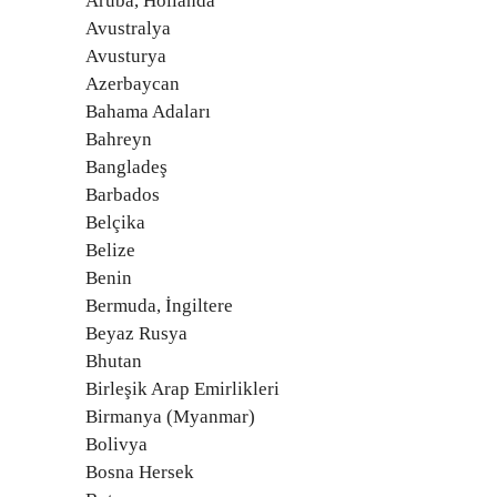
Aruba, Hollanda
Avustralya
Avusturya
Azerbaycan
Bahama Adaları
Bahreyn
Bangladeş
Barbados
Belçika
Belize
Benin
Bermuda, İngiltere
Beyaz Rusya
Bhutan
Birleşik Arap Emirlikleri
Birmanya (Myanmar)
Bolivya
Bosna Hersek