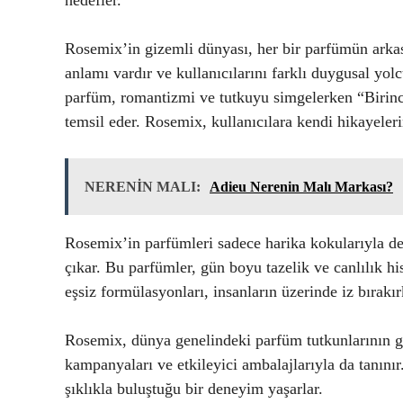
hedefler.
Rosemix’in gizemli dünyası, her bir parfümün arkası
anlamı vardır ve kullanıcılarını farklı duygusal yol
parfüm, romantizmi ve tutkuyu simgelerken “Birinci
temsil eder. Rosemix, kullanıcılara kendi hikayelerin
NERENİN MALI:
Adieu Nerenin Malı Markası?
Rosemix’in parfümleri sadece harika kokularıyla değ
çıkar. Bu parfümler, gün boyu tazelik ve canlılık hi
eşsiz formülasyonları, insanların üzerinde iz bırakır
Rosemix, dünya genelindeki parfüm tutkunlarının g
kampanyaları ve etkileyici ambalajlarıyla da tanını
şıklıkla buluştuğu bir deneyim yaşarlar.