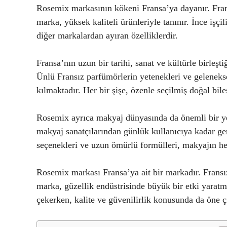
Rosemix markasının kökeni Fransa’ya dayanır. Frans
marka, yüksek kaliteli ürünleriyle tanınır. İnce işçi
diğer markalardan ayıran özelliklerdir.
Fransa’nın uzun bir tarihi, sanat ve kültürle birleşt
Ünlü Fransız parfümörlerin yetenekleri ve geleneks
kılmaktadır. Her bir şişe, özenle seçilmiş doğal bil
Rosemix ayrıca makyaj dünyasında da önemli bir yer
makyaj sanatçılarından günlük kullanıcıya kadar gen
seçenekleri ve uzun ömürlü formülleri, makyajın her
Rosemix markası Fransa’ya ait bir markadır. Fransız 
marka, güzellik endüstrisinde büyük bir etki yaratmı
çekerken, kalite ve güvenilirlik konusunda da öne ç