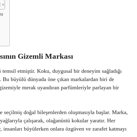
sı
ının Gizemli Markası
i temsil etmiştir. Koku, duygusal bir deneyim sağladığı
ur. Bu büyülü dünyada öne çıkan markalardan biri de
gizemiyle merak uyandıran parfümleriyle parlayan bir
e seçilmiş doğal bileşenlerden oluşmasıyla başlar. Marka,
 yağlarıyla çalışarak, olağanüstü kokular yaratır. Her
r, insanları büyülerken onlara özgüven ve zarafet katmayı