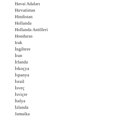
Havai Adaları
Hırvatistan
Hindistan
Hollanda
Hollanda Antilleri
Honduras
Irak
İngiltere
İran
İrlanda
İskoçya
İspanya
İsrail
İsveç
İsviçre
İtalya
İzlanda
Jamaika