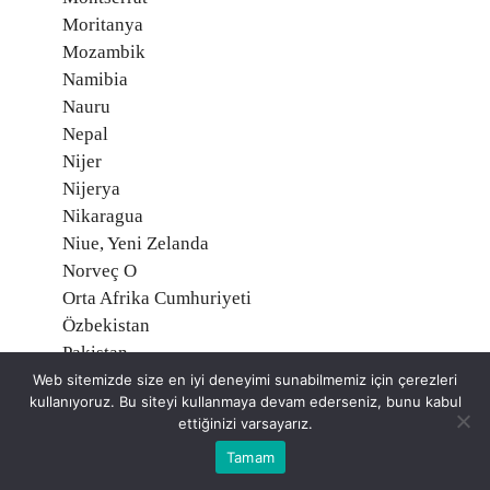
Moritanya
Mozambik
Namibia
Nauru
Nepal
Nijer
Nijerya
Nikaragua
Niue, Yeni Zelanda
Norveç O
Orta Afrika Cumhuriyeti
Özbekistan
Pakistan
Palau Adaları
Web sitemizde size en iyi deneyimi sunabilmemiz için çerezleri
kullanıyoruz. Bu siteyi kullanmaya devam ederseniz, bunu kabul
Palmyra Atoll, Amerika
ettiğinizi varsayarız.
Panama
Tamam
Papua Yeni Gine
Paraguay