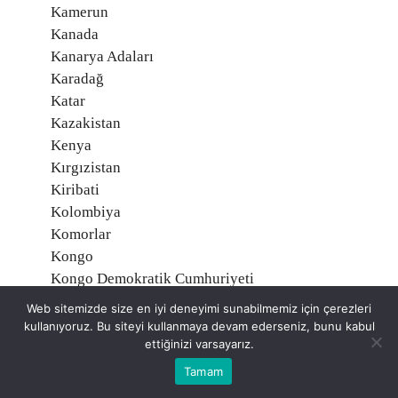
Kamerun
Kanada
Kanarya Adaları
Karadağ
Katar
Kazakistan
Kenya
Kırgızistan
Kiribati
Kolombiya
Komorlar
Kongo
Kongo Demokratik Cumhuriyeti
Kosova
Web sitemizde size en iyi deneyimi sunabilmemiz için çerezleri
Kosta Rika
kullanıyoruz. Bu siteyi kullanmaya devam ederseniz, bunu kabul
Kuveyt
ettiğinizi varsayarız.
Kuzey İrlanda
Tamam
Kuzey Kore