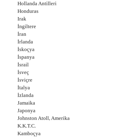
Hollanda Antilleri
Honduras
Irak
İngiltere
İran
İrlanda
İskoçya
İspanya
İsrail
İsveç
İsviçre
İtalya
İzlanda
Jamaika
Japonya
Johnston Atoll, Amerika
K.K.T.C.
Kamboçya