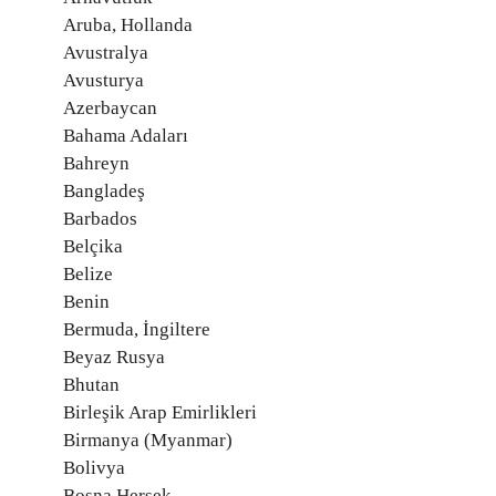
Aruba, Hollanda
Avustralya
Avusturya
Azerbaycan
Bahama Adaları
Bahreyn
Bangladeş
Barbados
Belçika
Belize
Benin
Bermuda, İngiltere
Beyaz Rusya
Bhutan
Birleşik Arap Emirlikleri
Birmanya (Myanmar)
Bolivya
Bosna Hersek