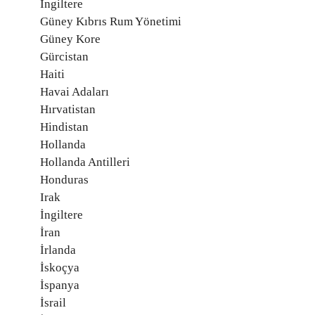
İngiltere
Güney Kıbrıs Rum Yönetimi
Güney Kore
Gürcistan
Haiti
Havai Adaları
Hırvatistan
Hindistan
Hollanda
Hollanda Antilleri
Honduras
Irak
İngiltere
İran
İrlanda
İskoçya
İspanya
İsrail