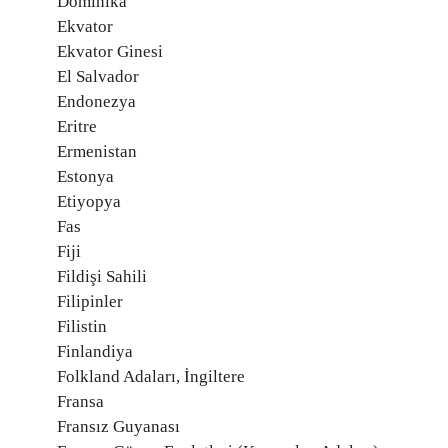
Dominika
Ekvator
Ekvator Ginesi
El Salvador
Endonezya
Eritre
Ermenistan
Estonya
Etiyopya
Fas
Fiji
Fildişi Sahili
Filipinler
Filistin
Finlandiya
Folkland Adaları, İngiltere
Fransa
Fransız Guyanası