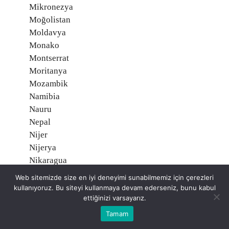
Mikronezya
Moğolistan
Moldavya
Monako
Montserrat
Moritanya
Mozambik
Namibia
Nauru
Nepal
Nijer
Nijerya
Nikaragua
Niue, Yeni Zelanda
Web sitemizde size en iyi deneyimi sunabilmemiz için çerezleri
Norveç O
kullanıyoruz. Bu siteyi kullanmaya devam ederseniz, bunu kabul
Orta Afrika Cumhuriyeti
ettiğinizi varsayarız.
Özbekistan
Tamam
Pakistan