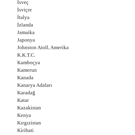
İsveç
İsviçre
İtalya
İzlanda
Jamaika
Japonya
Johnston Atoll, Amerika
K.K.T.C.
Kamboçya
Kamerun
Kanada
Kanarya Adaları
Karadağ
Katar
Kazakistan
Kenya
Kırgızistan
Kiribati