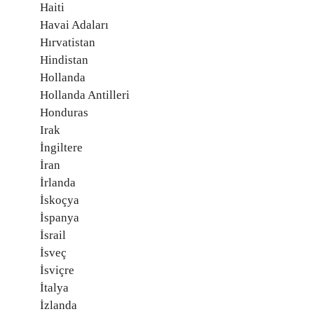
Haiti
Havai Adaları
Hırvatistan
Hindistan
Hollanda
Hollanda Antilleri
Honduras
Irak
İngiltere
İran
İrlanda
İskoçya
İspanya
İsrail
İsveç
İsviçre
İtalya
İzlanda