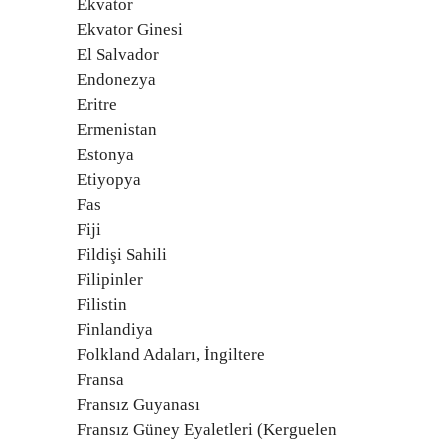
Ekvator
Ekvator Ginesi
El Salvador
Endonezya
Eritre
Ermenistan
Estonya
Etiyopya
Fas
Fiji
Fildişi Sahili
Filipinler
Filistin
Finlandiya
Folkland Adaları, İngiltere
Fransa
Fransız Guyanası
Fransız Güney Eyaletleri (Kerguelen