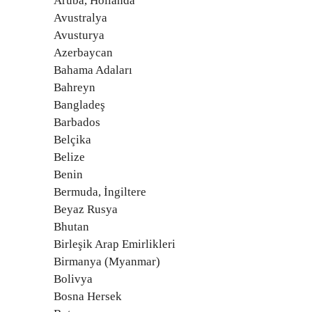
Aruba, Hollanda
Avustralya
Avusturya
Azerbaycan
Bahama Adaları
Bahreyn
Bangladeş
Barbados
Belçika
Belize
Benin
Bermuda, İngiltere
Beyaz Rusya
Bhutan
Birleşik Arap Emirlikleri
Birmanya (Myanmar)
Bolivya
Bosna Hersek