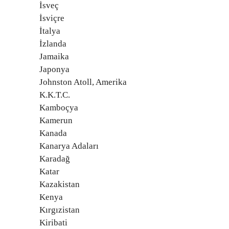
İsveç
İsviçre
İtalya
İzlanda
Jamaika
Japonya
Johnston Atoll, Amerika
K.K.T.C.
Kamboçya
Kamerun
Kanada
Kanarya Adaları
Karadağ
Katar
Kazakistan
Kenya
Kırgızistan
Kiribati