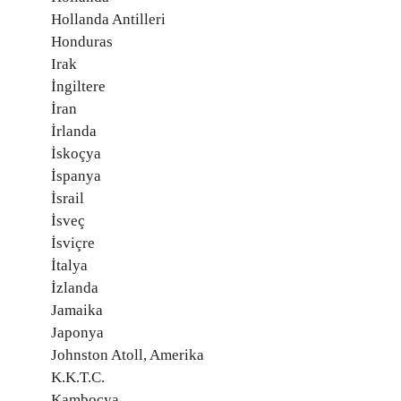
Hollanda Antilleri
Honduras
Irak
İngiltere
İran
İrlanda
İskoçya
İspanya
İsrail
İsveç
İsviçre
İtalya
İzlanda
Jamaika
Japonya
Johnston Atoll, Amerika
K.K.T.C.
Kamboçya