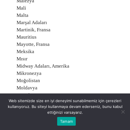
Malezya
Mali
Malta
Marşal Adaları
Martinik, Fransa
Mauritius
Mayotte, Fransa
Meksika
Mısır
Midway Adaları, Amerika
Mikronezya
Moğolistan
Moldavya
Monako
Web sitemizde size en iyi deneyimi sunabilmemiz için çerezleri
Montserrat
kullanıyoruz. Bu siteyi kullanmaya devam ederseniz, bunu kabul
Moritanya
ettiğinizi varsayarız.
Mozambik
Tamam
Namibia