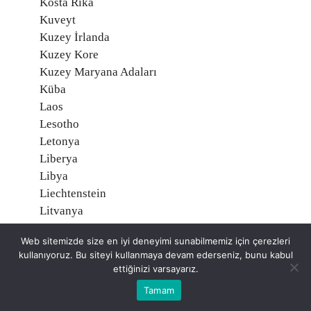
Kosta Rika
Kuveyt
Kuzey İrlanda
Kuzey Kore
Kuzey Maryana Adaları
Küba
Laos
Lesotho
Letonya
Liberya
Libya
Liechtenstein
Litvanya
Lübnan
Web sitemizde size en iyi deneyimi sunabilmemiz için çerezleri
Lüksemburg
kullanıyoruz. Bu siteyi kullanmaya devam ederseniz, bunu kabul
Macaristan
ettiğinizi varsayarız.
Madagaskar
Tamam
Makau (Makao)