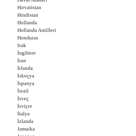
Hırvatistan
Hindistan
Hollanda
Hollanda Antilleri
Honduras
Irak
İngiltere
İran
İrlanda
İskoçya
İspanya
İsrail
İsveç
İsviçre
İtalya
İzlanda
Jamaika