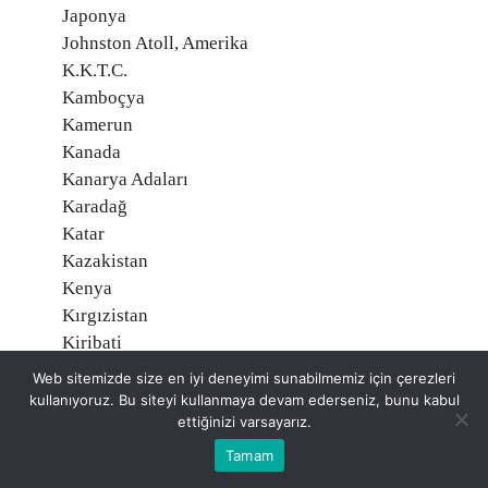
Japonya
Johnston Atoll, Amerika
K.K.T.C.
Kamboçya
Kamerun
Kanada
Kanarya Adaları
Karadağ
Katar
Kazakistan
Kenya
Kırgızistan
Kiribati
Kolombiya
Web sitemizde size en iyi deneyimi sunabilmemiz için çerezleri
Komorlar
kullanıyoruz. Bu siteyi kullanmaya devam ederseniz, bunu kabul
ettiğinizi varsayarız.
Kongo
Kongo Demokratik Cumhuriyeti
Tamam
Kosova