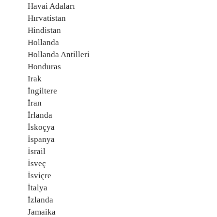
Havai Adaları
Hırvatistan
Hindistan
Hollanda
Hollanda Antilleri
Honduras
Irak
İngiltere
İran
İrlanda
İskoçya
İspanya
İsrail
İsveç
İsviçre
İtalya
İzlanda
Jamaika