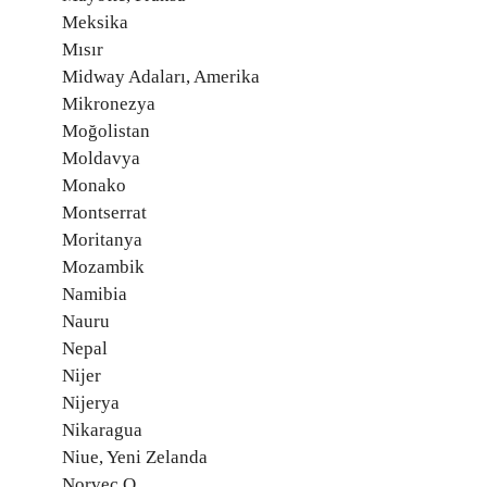
Meksika
Mısır
Midway Adaları, Amerika
Mikronezya
Moğolistan
Moldavya
Monako
Montserrat
Moritanya
Mozambik
Namibia
Nauru
Nepal
Nijer
Nijerya
Nikaragua
Niue, Yeni Zelanda
Norveç O