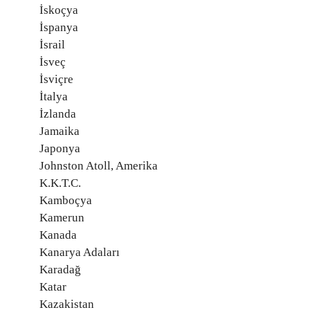
İskoçya
İspanya
İsrail
İsveç
İsviçre
İtalya
İzlanda
Jamaika
Japonya
Johnston Atoll, Amerika
K.K.T.C.
Kamboçya
Kamerun
Kanada
Kanarya Adaları
Karadağ
Katar
Kazakistan