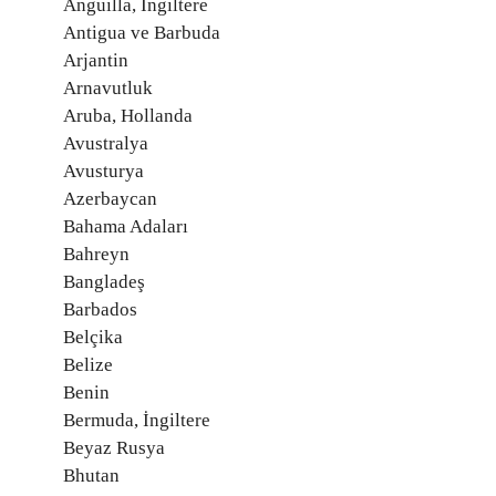
Anguilla, İngiltere
Antigua ve Barbuda
Arjantin
Arnavutluk
Aruba, Hollanda
Avustralya
Avusturya
Azerbaycan
Bahama Adaları
Bahreyn
Bangladeş
Barbados
Belçika
Belize
Benin
Bermuda, İngiltere
Beyaz Rusya
Bhutan