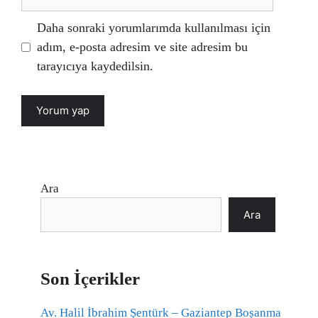
sitesi
Daha sonraki yorumlarımda kullanılması için
adım, e-posta adresim ve site adresim bu
tarayıcıya kaydedilsin.
Ara
Ara
Son İçerikler
Av. Halil İbrahim Şentürk – Gaziantep Boşanma