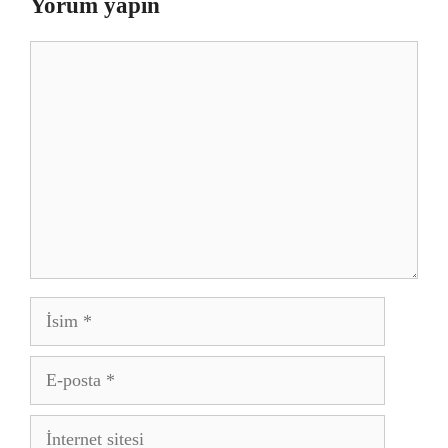
Yorum yapın
Yorum
İsim
E-
posta
İnternet