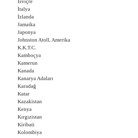
İsviçre
İtalya
İzlanda
Jamaika
Japonya
Johnston Atoll, Amerika
K.K.T.C.
Kamboçya
Kamerun
Kanada
Kanarya Adaları
Karadağ
Katar
Kazakistan
Kenya
Kırgızistan
Kiribati
Kolombiya