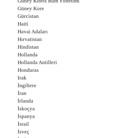
Güney Kıbrıs Rum Yönetimi
Güney Kore
Gürcistan
Haiti
Havai Adaları
Hırvatistan
Hindistan
Hollanda
Hollanda Antilleri
Honduras
Irak
İngiltere
İran
İrlanda
İskoçya
İspanya
İsrail
İsveç