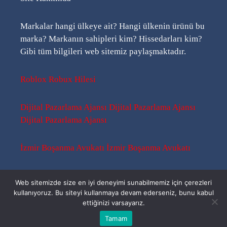
Markalar hangi ülkeye ait? Hangi ülkenin ürünü bu
marka? Markanın sahipleri kim? Hissedarları kim?
Gibi tüm bilgileri web sitemiz paylaşmaktadır.
Roblox Robux Hilesi
Dijital Pazarlama Ajansı
Dijital Pazarlama Ajansı
Dijital Pazarlama Ajansı
İzmir Boşanma Avukatı
İzmir Boşanma Avukatı
Sitemap
-
Sitemap
-
Rss
Web sitemizde size en iyi deneyimi sunabilmemiz için çerezleri
kullanıyoruz. Bu siteyi kullanmaya devam ederseniz, bunu kabul
ettiğinizi varsayarız.
Bu Kimin Ürünü ? | 2026 ©
Tamam