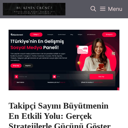
İçeriğe
Menu
atla
Takipçi Sayını Büyütmenin
En Etkili Yolu: Gerçek
Stratejilerle Gücünü Göster