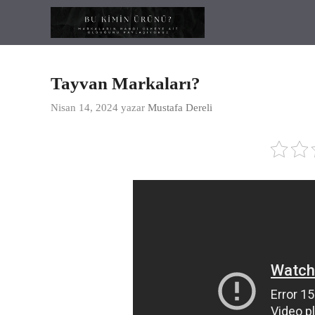
İçeriğe
atla
Tayvan Markaları?
Nisan 14, 2024
yazar
Mustafa Dereli