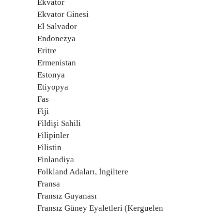
Ekvator
Ekvator Ginesi
El Salvador
Endonezya
Eritre
Ermenistan
Estonya
Etiyopya
Fas
Fiji
Fildişi Sahili
Filipinler
Filistin
Finlandiya
Folkland Adaları, İngiltere
Fransa
Fransız Guyanası
Fransız Güney Eyaletleri (Kerguelen