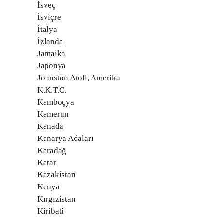
İsveç
İsviçre
İtalya
İzlanda
Jamaika
Japonya
Johnston Atoll, Amerika
K.K.T.C.
Kamboçya
Kamerun
Kanada
Kanarya Adaları
Karadağ
Katar
Kazakistan
Kenya
Kırgızistan
Kiribati