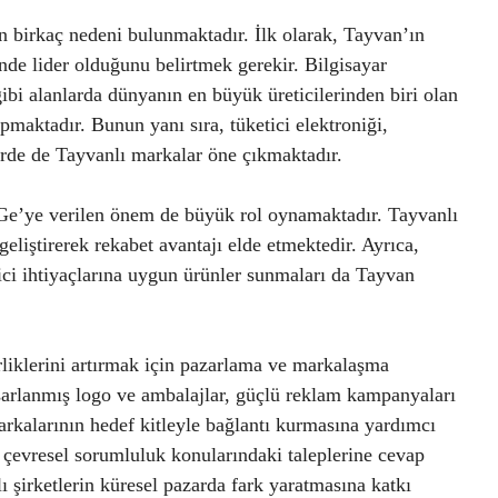
 birkaç nedeni bulunmaktadır. İlk olarak, Tayvan’ın
ünde lider olduğunu belirtmek gerekir. Bilgisayar
 gibi alanlarda dünyanın en büyük üreticilerinden biri olan
maktadır. Bunun yanı sıra, tüketici elektroniği,
rde de Tayvanlı markalar öne çıkmaktadır.
Ge’ye verilen önem de büyük rol oynamaktadır. Tayvanlı
 geliştirerek rekabet avantajı elde etmektedir. Ayrıca,
tici ihtiyaçlarına uygun ürünler sunmaları da Tayvan
rliklerini artırmak için pazarlama ve markalaşma
 tasarlanmış logo ve ambalajlar, güçlü reklam kampanyaları
arkalarının hedef kitleyle bağlantı kurmasına yardımcı
ve çevresel sorumluluk konularındaki taleplerine cevap
 şirketlerin küresel pazarda fark yaratmasına katkı