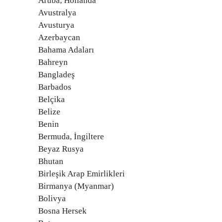
Aruba, Hollanda
Avustralya
Avusturya
Azerbaycan
Bahama Adaları
Bahreyn
Bangladeş
Barbados
Belçika
Belize
Benin
Bermuda, İngiltere
Beyaz Rusya
Bhutan
Birleşik Arap Emirlikleri
Birmanya (Myanmar)
Bolivya
Bosna Hersek