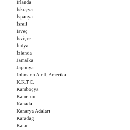
İrlanda
İskoçya
İspanya
İsrail
İsveç
İsviçre
İtalya
İzlanda
Jamaika
Japonya
Johnston Atoll, Amerika
K.K.T.C.
Kamboçya
Kamerun
Kanada
Kanarya Adaları
Karadağ
Katar