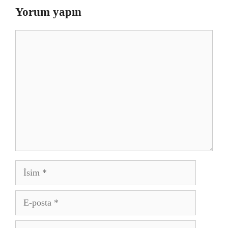
Yorum yapın
Yorum
İsim
E-
posta
İnternet