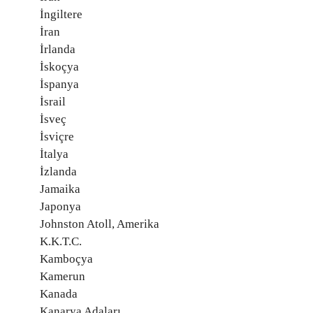
İngiltere
İran
İrlanda
İskoçya
İspanya
İsrail
İsveç
İsviçre
İtalya
İzlanda
Jamaika
Japonya
Johnston Atoll, Amerika
K.K.T.C.
Kamboçya
Kamerun
Kanada
Kanarya Adaları