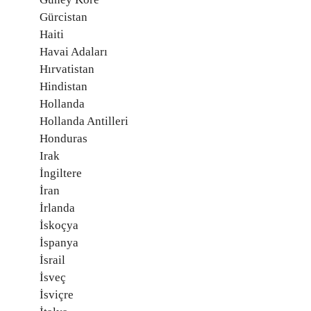
Gürcistan
Haiti
Havai Adaları
Hırvatistan
Hindistan
Hollanda
Hollanda Antilleri
Honduras
Irak
İngiltere
İran
İrlanda
İskoçya
İspanya
İsrail
İsveç
İsviçre