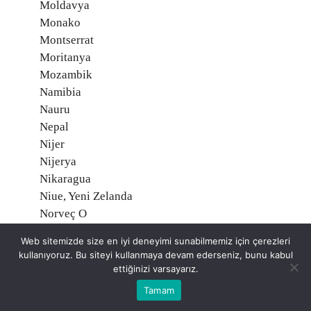
Moldavya
Monako
Montserrat
Moritanya
Mozambik
Namibia
Nauru
Nepal
Nijer
Nijerya
Nikaragua
Niue, Yeni Zelanda
Norveç O
Orta Afrika Cumhuriyeti
Web sitemizde size en iyi deneyimi sunabilmemiz için çerezleri
Özbekistan
kullanıyoruz. Bu siteyi kullanmaya devam ederseniz, bunu kabul
Pakistan
ettiğinizi varsayarız.
Palau Adaları
Tamam
Palmyra Atoll, Amerika