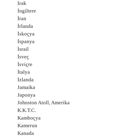
Irak
İngiltere
İran
İrlanda
İskoçya
İspanya
İsrail
İsveç
İsviçre
İtalya
İzlanda
Jamaika
Japonya
Johnston Atoll, Amerika
K.K.T.C.
Kamboçya
Kamerun
Kanada