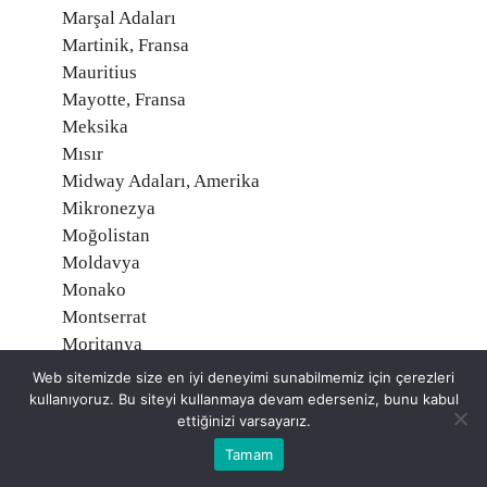
Marşal Adaları
Martinik, Fransa
Mauritius
Mayotte, Fransa
Meksika
Mısır
Midway Adaları, Amerika
Mikronezya
Moğolistan
Moldavya
Monako
Montserrat
Moritanya
Mozambik
Web sitemizde size en iyi deneyimi sunabilmemiz için çerezleri
Namibia
kullanıyoruz. Bu siteyi kullanmaya devam ederseniz, bunu kabul
ettiğinizi varsayarız.
Nauru
Nepal
Tamam
Nijer