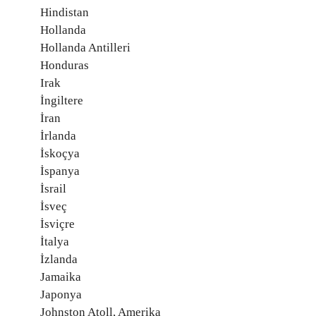
Hindistan
Hollanda
Hollanda Antilleri
Honduras
Irak
İngiltere
İran
İrlanda
İskoçya
İspanya
İsrail
İsveç
İsviçre
İtalya
İzlanda
Jamaika
Japonya
Johnston Atoll, Amerika