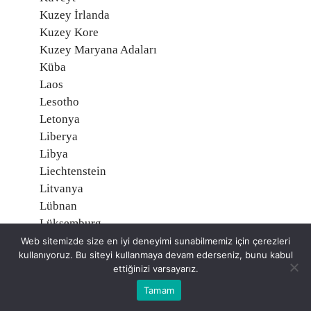
Kuzey İrlanda
Kuzey Kore
Kuzey Maryana Adaları
Küba
Laos
Lesotho
Letonya
Liberya
Libya
Liechtenstein
Litvanya
Lübnan
Lüksemburg
Macaristan
Web sitemizde size en iyi deneyimi sunabilmemiz için çerezleri
kullanıyoruz. Bu siteyi kullanmaya devam ederseniz, bunu kabul
Madagaskar
ettiğinizi varsayarız.
Makau (Makao)
Tamam
Makedonya
Malavi