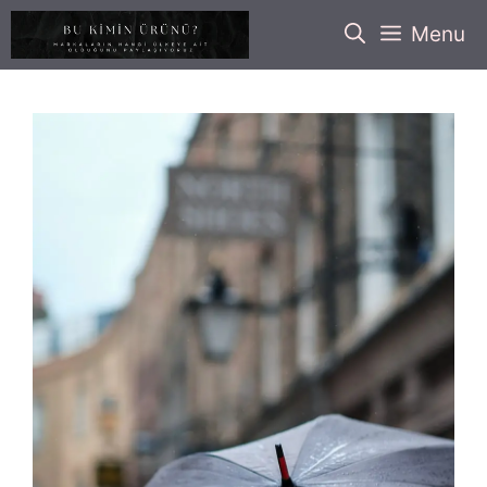
İçeriğe
Menu
atla