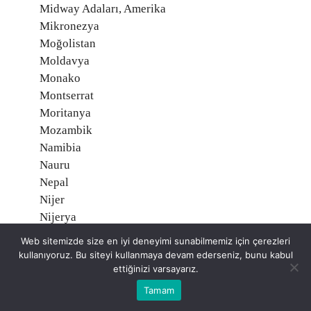
Midway Adaları, Amerika
Mikronezya
Moğolistan
Moldavya
Monako
Montserrat
Moritanya
Mozambik
Namibia
Nauru
Nepal
Nijer
Nijerya
Nikaragua
Web sitemizde size en iyi deneyimi sunabilmemiz için çerezleri
Niue, Yeni Zelanda
kullanıyoruz. Bu siteyi kullanmaya devam ederseniz, bunu kabul
Norveç O
ettiğinizi varsayarız.
Orta Afrika Cumhuriyeti
Tamam
Özbekistan