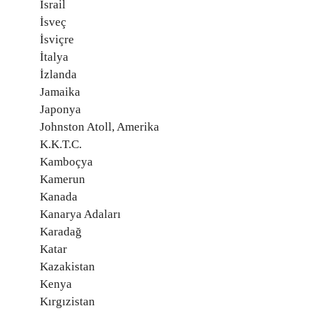
İsrail
İsveç
İsviçre
İtalya
İzlanda
Jamaika
Japonya
Johnston Atoll, Amerika
K.K.T.C.
Kamboçya
Kamerun
Kanada
Kanarya Adaları
Karadağ
Katar
Kazakistan
Kenya
Kırgızistan