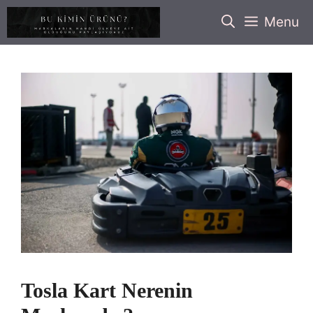
İçeriğe
Menu
atla
Tosla Kart Nerenin