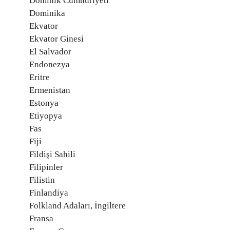
Dominik Cumhuriyeti
Dominika
Ekvator
Ekvator Ginesi
El Salvador
Endonezya
Eritre
Ermenistan
Estonya
Etiyopya
Fas
Fiji
Fildişi Sahili
Filipinler
Filistin
Finlandiya
Folkland Adaları, İngiltere
Fransa