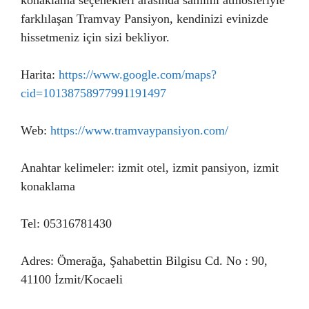
konaklama seçenekleri arasında samimi atmosferiyle
farklılaşan Tramvay Pansiyon, kendinizi evinizde
hissetmeniz için sizi bekliyor.
Harita:
https://www.google.com/maps?
cid=10138758977991191497
Web:
https://www.tramvaypansiyon.com/
Anahtar kelimeler: izmit otel, izmit pansiyon, izmit
konaklama
Tel: 05316781430
Adres: Ömerağa, Şahabettin Bilgisu Cd. No : 90,
41100 İzmit/Kocaeli