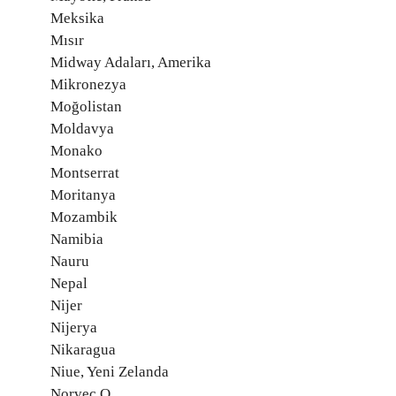
Meksika
Mısır
Midway Adaları, Amerika
Mikronezya
Moğolistan
Moldavya
Monako
Montserrat
Moritanya
Mozambik
Namibia
Nauru
Nepal
Nijer
Nijerya
Nikaragua
Niue, Yeni Zelanda
Norveç O