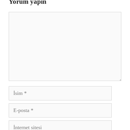
Yorum yapın
Yorum
İsim
E-
posta
İnternet