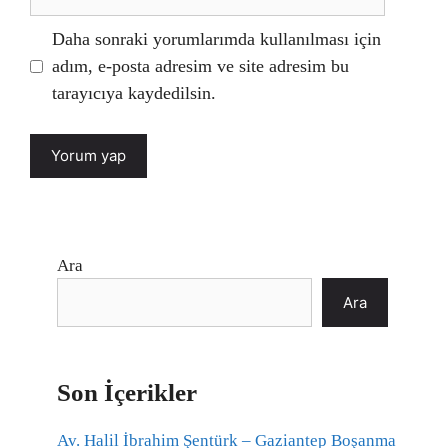
sitesi
Daha sonraki yorumlarımda kullanılması için
adım, e-posta adresim ve site adresim bu
tarayıcıya kaydedilsin.
Ara
Ara
Son İçerikler
Av. Halil İbrahim Şentürk – Gaziantep Boşanma