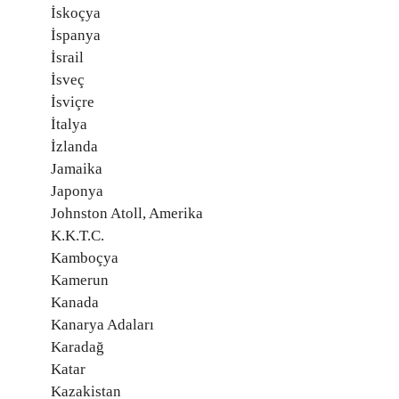
İskoçya
İspanya
İsrail
İsveç
İsviçre
İtalya
İzlanda
Jamaika
Japonya
Johnston Atoll, Amerika
K.K.T.C.
Kamboçya
Kamerun
Kanada
Kanarya Adaları
Karadağ
Katar
Kazakistan