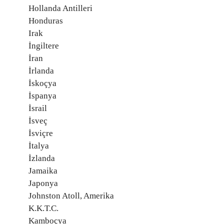
Hollanda Antilleri
Honduras
Irak
İngiltere
İran
İrlanda
İskoçya
İspanya
İsrail
İsveç
İsviçre
İtalya
İzlanda
Jamaika
Japonya
Johnston Atoll, Amerika
K.K.T.C.
Kamboçya