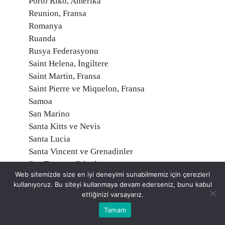
Porto Riko, Amerika
Reunion, Fransa
Romanya
Ruanda
Rusya Federasyonu
Saint Helena, İngiltere
Saint Martin, Fransa
Saint Pierre ve Miquelon, Fransa
Samoa
San Marino
Santa Kitts ve Nevis
Santa Lucia
Santa Vincent ve Grenadinler
Sao Tome ve Principe
Web sitemizde size en iyi deneyimi sunabilmemiz için çerezleri
Senegal
kullanıyoruz. Bu siteyi kullanmaya devam ederseniz, bunu kabul
Seyşeller
ettiğinizi varsayarız.
Sırbistan
Tamam
Sierra Leone