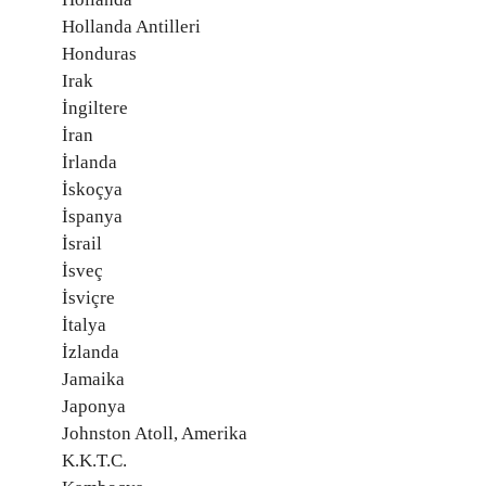
Hollanda Antilleri
Honduras
Irak
İngiltere
İran
İrlanda
İskoçya
İspanya
İsrail
İsveç
İsviçre
İtalya
İzlanda
Jamaika
Japonya
Johnston Atoll, Amerika
K.K.T.C.