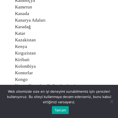
Kamboçya
Kamerun
Kanada
Kanarya Adaları
Karadağ
Katar
Kazakistan
Kenya
Kırgızistan
Kiribati
Kolombiya
Komorlar
Kongo
Kongo Demokratik Cumhuriyeti
Web sitemizde size en iyi deneyimi sunabilmemiz için çerezleri
Kosova
kullanıyoruz. Bu siteyi kullanmaya devam ederseniz, bunu kabul
Kosta Rika
ettiğinizi varsayarız.
Kuveyt
Tamam
Kuzey İrlanda