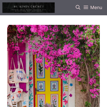
İçeriğe
Menu
atla