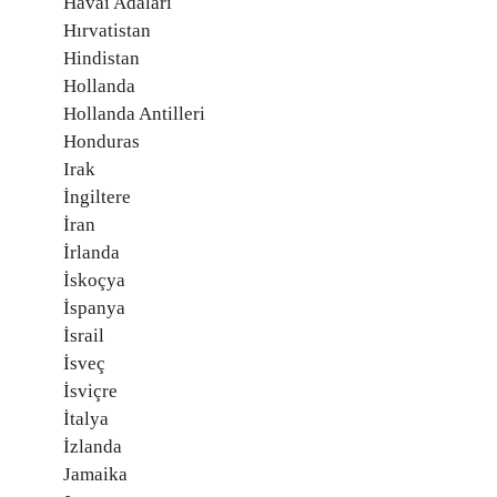
Havai Adaları
Hırvatistan
Hindistan
Hollanda
Hollanda Antilleri
Honduras
Irak
İngiltere
İran
İrlanda
İskoçya
İspanya
İsrail
İsveç
İsviçre
İtalya
İzlanda
Jamaika