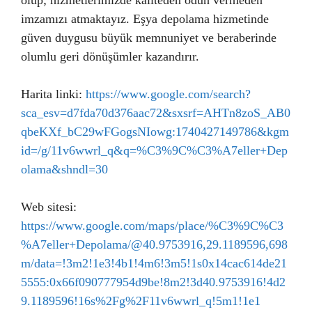
olup; hizmetlerimizde kaliteden ödün vermeden
imzamızı atmaktayız. Eşya depolama hizmetinde
güven duygusu büyük memnuniyet ve beraberinde
olumlu geri dönüşümler kazandırır.
Harita linki:
https://www.google.com/search?
sca_esv=d7fda70d376aac72&sxsrf=AHTn8zoS_AB0
qbeKXf_bC29wFGogsNIowg:1740427149786&kgm
id=/g/11v6wwrl_q&q=%C3%9C%C3%A7eller+Dep
olama&shndl=30
Web sitesi:
https://www.google.com/maps/place/%C3%9C%C3
%A7eller+Depolama/@40.9753916,29.1189596,698
m/data=!3m2!1e3!4b1!4m6!3m5!1s0x14cac614de21
5555:0x66f090777954d9be!8m2!3d40.9753916!4d2
9.1189596!16s%2Fg%2F11v6wwrl_q!5m1!1e1