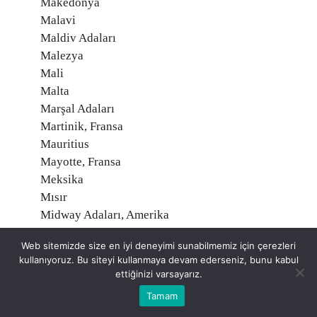
Makedonya
Malavi
Maldiv Adaları
Malezya
Mali
Malta
Marşal Adaları
Martinik, Fransa
Mauritius
Mayotte, Fransa
Meksika
Mısır
Midway Adaları, Amerika
Mikronezya
Web sitemizde size en iyi deneyimi sunabilmemiz için çerezleri
Moğolistan
kullanıyoruz. Bu siteyi kullanmaya devam ederseniz, bunu kabul
Moldavya
ettiğinizi varsayarız.
Monako
Tamam
Montserrat