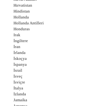
Hırvatistan
Hindistan
Hollanda
Hollanda Antilleri
Honduras
Irak
İngiltere
İran
İrlanda
İskoçya
İspanya
İsrail
İsveç
İsviçre
İtalya
İzlanda
Jamaika
Japonya