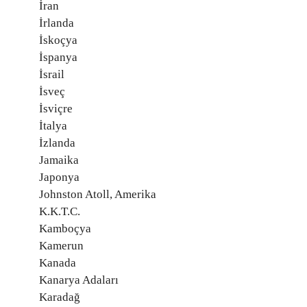
İran
İrlanda
İskoçya
İspanya
İsrail
İsveç
İsviçre
İtalya
İzlanda
Jamaika
Japonya
Johnston Atoll, Amerika
K.K.T.C.
Kamboçya
Kamerun
Kanada
Kanarya Adaları
Karadağ