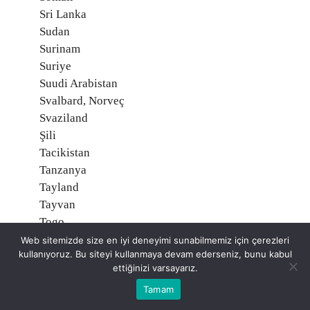
Sri Lanka
Sudan
Surinam
Suriye
Suudi Arabistan
Svalbard, Norveç
Svaziland
Şili
Tacikistan
Tanzanya
Tayland
Tayvan
Togo
Tonga
Web sitemizde size en iyi deneyimi sunabilmemiz için çerezleri
kullanıyoruz. Bu siteyi kullanmaya devam ederseniz, bunu kabul
Trinidad ve Tobago
ettiğinizi varsayarız.
Tunus
Tamam
Turks ve Caicos Adaları, İngiltere
Tuvalu