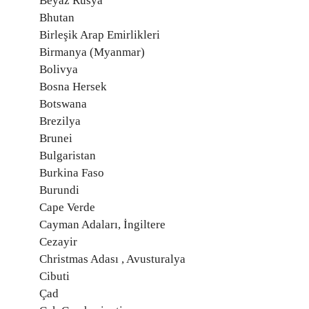
Beyaz Rusya
Bhutan
Birleşik Arap Emirlikleri
Birmanya (Myanmar)
Bolivya
Bosna Hersek
Botswana
Brezilya
Brunei
Bulgaristan
Burkina Faso
Burundi
Cape Verde
Cayman Adaları, İngiltere
Cezayir
Christmas Adası , Avusturalya
Cibuti
Çad