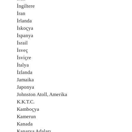
İngiltere
İran
İrlanda
İskoçya
İspanya
İsrail
İsveç
İsviçre
İtalya
İzlanda
Jamaika
Japonya
Johnston Atoll, Amerika
K.K.T.C.
Kamboçya
Kamerun
Kanada
Kanarya Adaları