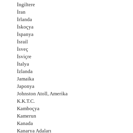
İngiltere
İran
İrlanda
İskoçya
İspanya
İsrail
İsveç
İsviçre
İtalya
İzlanda
Jamaika
Japonya
Johnston Atoll, Amerika
K.K.T.C.
Kamboçya
Kamerun
Kanada
Kanarya Adaları