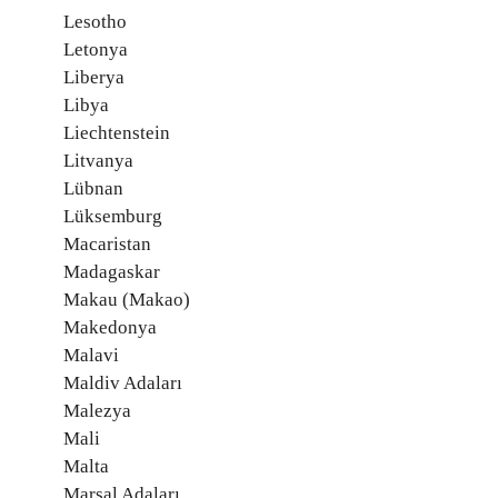
Lesotho
Letonya
Liberya
Libya
Liechtenstein
Litvanya
Lübnan
Lüksemburg
Macaristan
Madagaskar
Makau (Makao)
Makedonya
Malavi
Maldiv Adaları
Malezya
Mali
Malta
Marşal Adaları