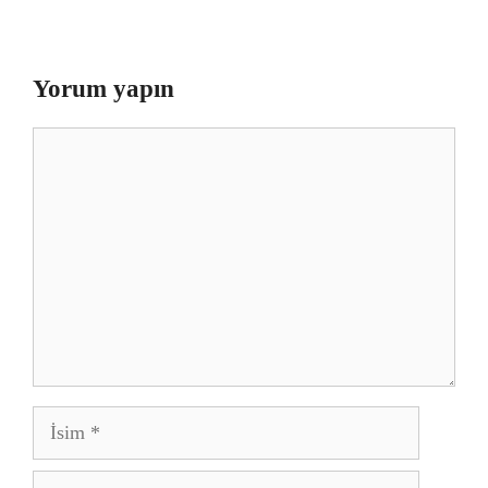
Yorum yapın
Yorum
İsim
E-