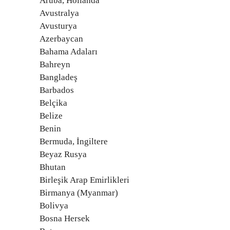
Aruba, Hollanda
Avustralya
Avusturya
Azerbaycan
Bahama Adaları
Bahreyn
Bangladeş
Barbados
Belçika
Belize
Benin
Bermuda, İngiltere
Beyaz Rusya
Bhutan
Birleşik Arap Emirlikleri
Birmanya (Myanmar)
Bolivya
Bosna Hersek