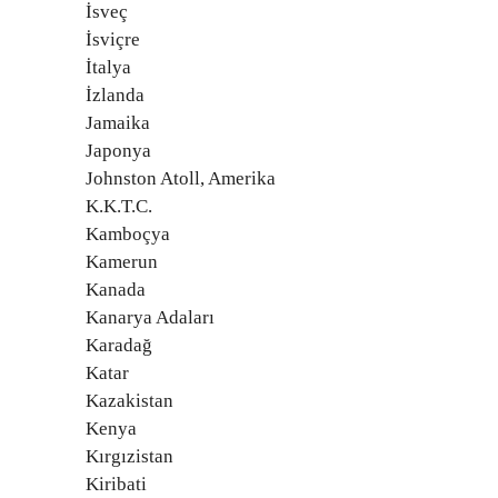
İsveç
İsviçre
İtalya
İzlanda
Jamaika
Japonya
Johnston Atoll, Amerika
K.K.T.C.
Kamboçya
Kamerun
Kanada
Kanarya Adaları
Karadağ
Katar
Kazakistan
Kenya
Kırgızistan
Kiribati