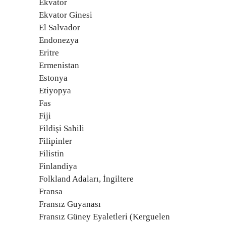
Ekvator
Ekvator Ginesi
El Salvador
Endonezya
Eritre
Ermenistan
Estonya
Etiyopya
Fas
Fiji
Fildişi Sahili
Filipinler
Filistin
Finlandiya
Folkland Adaları, İngiltere
Fransa
Fransız Guyanası
Fransız Güney Eyaletleri (Kerguelen