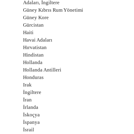
Adaları, İngiltere
Güney Kıbrıs Rum Yönetimi
Güney Kore
Gürcistan
Haiti
Havai Adaları
Hırvatistan
Hindistan
Hollanda
Hollanda Antilleri
Honduras
Irak
İngiltere
İran
İrlanda
İskoçya
İspanya
İsrail