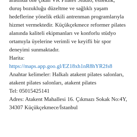
arasında öne çıkan VK Pilates Studio, esneklik,
duruş bozukluğu düzeltme ve sağlıklı yaşam
hedeflerine yönelik etkili antrenman programlarıyla
hizmet vermektedir. Küçükçekmece reformer pilates
alanında kaliteli ekipmanları ve konforlu stüdyo
ortamıyla üyelerine verimli ve keyifli bir spor
deneyimi sunmaktadır.
Harita:
https://maps.app.goo.gl/EZ18xh1nR8hYR2fs8
Anahtar kelimeler: Halkalı atakent pilates salonları,
atakent pilates salonları, atakent pilates
Tel: 05015425141
Adres: Atakent Mahallesi 16. Çıkmazı Sokak No:4Y,
34307 Küçükçekmece/İstanbul