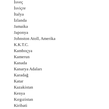
İsveç
İsviçre
İtalya
İzlanda
Jamaika
Japonya
Johnston Atoll, Amerika
K.K.T.C.
Kamboçya
Kamerun
Kanada
Kanarya Adaları
Karadağ
Katar
Kazakistan
Kenya
Kırgızistan
Kiribati