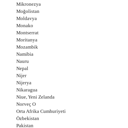
Mikronezya
Moğolistan
Moldavya
Monako
Montserrat
Moritanya
Mozambik
Namibia
Nauru
Nepal
Nijer
Nijerya
Nikaragua
Niue, Yeni Zelanda
Norveç O
Orta Afrika Cumhuriyeti
Özbekistan
Pakistan