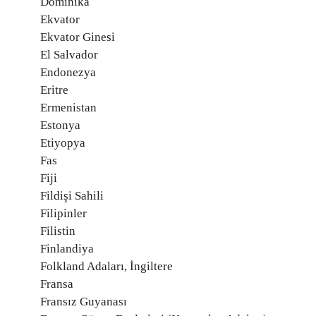
Dominika
Ekvator
Ekvator Ginesi
El Salvador
Endonezya
Eritre
Ermenistan
Estonya
Etiyopya
Fas
Fiji
Fildişi Sahili
Filipinler
Filistin
Finlandiya
Folkland Adaları, İngiltere
Fransa
Fransız Guyanası