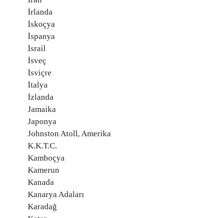
İrlanda
İskoçya
İspanya
İsrail
İsveç
İsviçre
İtalya
İzlanda
Jamaika
Japonya
Johnston Atoll, Amerika
K.K.T.C.
Kamboçya
Kamerun
Kanada
Kanarya Adaları
Karadağ