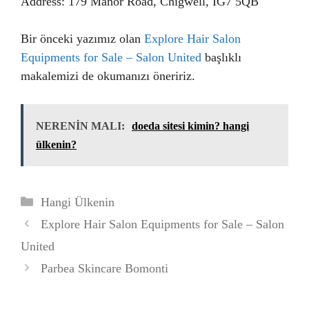
Address: 179 Manor Road, Chigwell, IG7 5QB
Bir önceki yazımız olan
Explore Hair Salon
Equipments for Sale – Salon United
başlıklı
makalemizi de okumanızı öneririz.
NERENİN MALI:
doeda sitesi kimin? hangi
ülkenin?
Kategoriler
Hangi Ülkenin
Explore Hair Salon Equipments for Sale – Salon
United
Parbea Skincare Bomonti