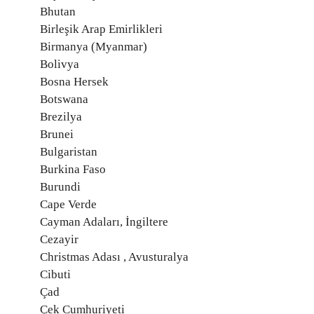
Bhutan
Birleşik Arap Emirlikleri
Birmanya (Myanmar)
Bolivya
Bosna Hersek
Botswana
Brezilya
Brunei
Bulgaristan
Burkina Faso
Burundi
Cape Verde
Cayman Adaları, İngiltere
Cezayir
Christmas Adası , Avusturalya
Cibuti
Çad
Çek Cumhuriyeti