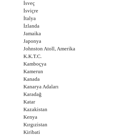
İsveç
İsviçre
İtalya
İzlanda
Jamaika
Japonya
Johnston Atoll, Amerika
K.K.T.C.
Kamboçya
Kamerun
Kanada
Kanarya Adaları
Karadağ
Katar
Kazakistan
Kenya
Kırgızistan
Kiribati