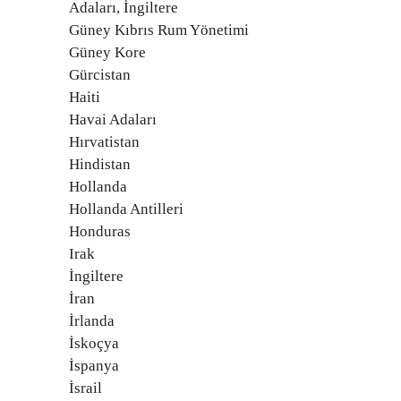
Adaları, İngiltere
Güney Kıbrıs Rum Yönetimi
Güney Kore
Gürcistan
Haiti
Havai Adaları
Hırvatistan
Hindistan
Hollanda
Hollanda Antilleri
Honduras
Irak
İngiltere
İran
İrlanda
İskoçya
İspanya
İsrail