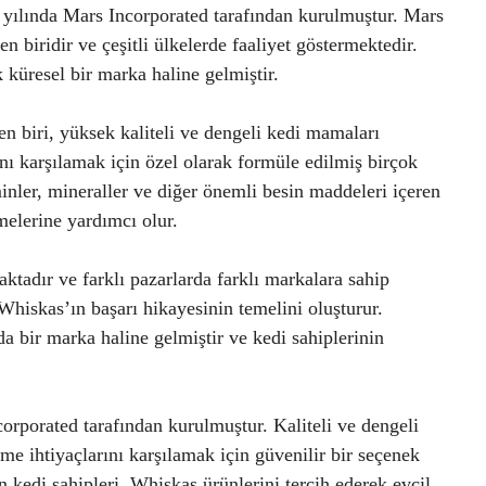
8 yılında Mars Incorporated tarafından kurulmuştur. Mars
n biridir ve çeşitli ülkelerde faaliyet göstermektedir.
 küresel bir marka haline gelmiştir.
en biri, yüksek kaliteli ve dengeli kedi mamaları
nı karşılamak için özel olarak formüle edilmiş birçok
minler, mineraller ve diğer önemli besin maddeleri içeren
melerine yardımcı olur.
tadır ve farklı pazarlarda farklı markalara sahip
Whiskas’ın başarı hikayesinin temelini oluşturur.
a bir marka haline gelmiştir ve kedi sahiplerinin
orporated tarafından kurulmuştur. Kaliteli ve dengeli
e ihtiyaçlarını karşılamak için güvenilir bir seçenek
n kedi sahipleri, Whiskas ürünlerini tercih ederek evcil