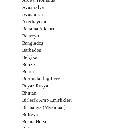
Aruba, Hollanda
Avustralya
Avusturya
Azerbaycan
Bahama Adaları
Bahreyn
Bangladeş
Barbados
Belçika
Belize
Benin
Bermuda, İngiltere
Beyaz Rusya
Bhutan
Birleşik Arap Emirlikleri
Birmanya (Myanmar)
Bolivya
Bosna Hersek