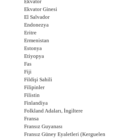
Ekvator
Ekvator Ginesi
El Salvador
Endonezya
Eritre
Ermenistan
Estonya
Etiyopya
Fas
Fiji
Fildişi Sahili
Filipinler
Filistin
Finlandiya
Folkland Adaları, İngiltere
Fransa
Fransız Guyanası
Fransız Güney Eyaletleri (Kerguelen