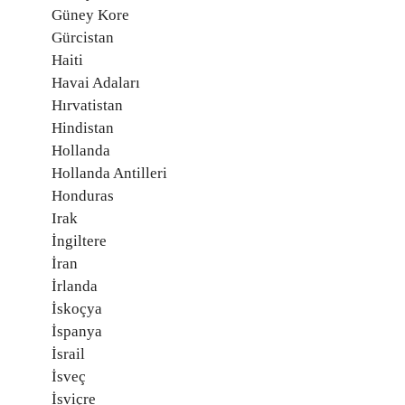
Güney Kore
Gürcistan
Haiti
Havai Adaları
Hırvatistan
Hindistan
Hollanda
Hollanda Antilleri
Honduras
Irak
İngiltere
İran
İrlanda
İskoçya
İspanya
İsrail
İsveç
İsviçre