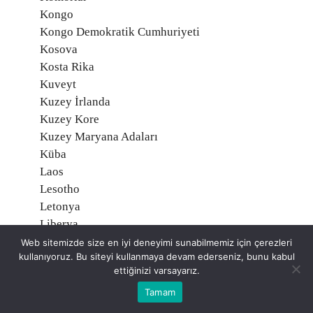
Kongo
Kongo Demokratik Cumhuriyeti
Kosova
Kosta Rika
Kuveyt
Kuzey İrlanda
Kuzey Kore
Kuzey Maryana Adaları
Küba
Laos
Lesotho
Letonya
Liberya
Libya
Web sitemizde size en iyi deneyimi sunabilmemiz için çerezleri
kullanıyoruz. Bu siteyi kullanmaya devam ederseniz, bunu kabul
Liechtenstein
ettiğinizi varsayarız.
Litvanya
Tamam
Lübnan
Lüksemburg