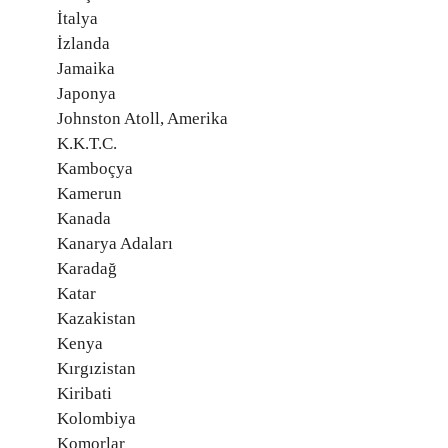
İtalya
İzlanda
Jamaika
Japonya
Johnston Atoll, Amerika
K.K.T.C.
Kamboçya
Kamerun
Kanada
Kanarya Adaları
Karadağ
Katar
Kazakistan
Kenya
Kırgızistan
Kiribati
Kolombiya
Komorlar