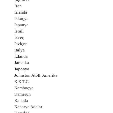
İran
İrlanda
İskoçya
İspanya
İsrail
İsveç
İsviçre
İtalya
İzlanda
Jamaika
Japonya
Johnston Atoll, Amerika
K.K.T.C.
Kamboçya
Kamerun
Kanada
Kanarya Adaları