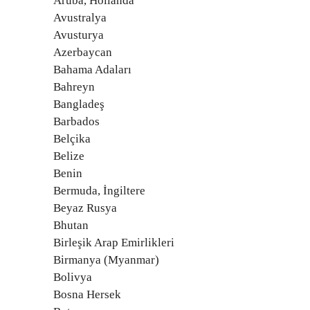
Aruba, Hollanda
Avustralya
Avusturya
Azerbaycan
Bahama Adaları
Bahreyn
Bangladeş
Barbados
Belçika
Belize
Benin
Bermuda, İngiltere
Beyaz Rusya
Bhutan
Birleşik Arap Emirlikleri
Birmanya (Myanmar)
Bolivya
Bosna Hersek