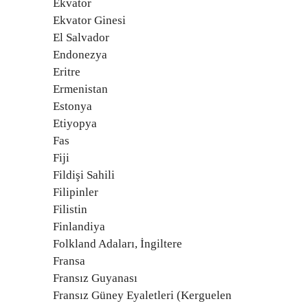
Ekvator
Ekvator Ginesi
El Salvador
Endonezya
Eritre
Ermenistan
Estonya
Etiyopya
Fas
Fiji
Fildişi Sahili
Filipinler
Filistin
Finlandiya
Folkland Adaları, İngiltere
Fransa
Fransız Guyanası
Fransız Güney Eyaletleri (Kerguelen