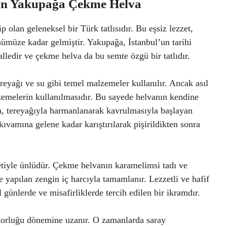
lan Yakupağa Çekme Helva
olan geleneksel bir Türk tatlısıdır. Bu eşsiz lezzet,
ümüze kadar gelmiştir. Yakupağa, İstanbul’un tarihi
ledir ve çekme helva da bu semte özgü bir tatlıdır.
eyağı ve su gibi temel malzemeler kullanılır. Ancak asıl
lzemelerin kullanılmasıdır. Bu sayede helvanın kendine
un, tereyağıyla harmanlanarak kavrulmasıyla başlayan
ıvamına gelene kadar karıştırılarak pişirildikten sonra
etiyle ünlüdür. Çekme helvanın karamelimsi tadı ve
e yapılan zengin iç harcıyla tamamlanır. Lezzetli ve hafif
 günlerde ve misafirliklerde tercih edilen bir ikramdır.
torluğu dönemine uzanır. O zamanlarda saray