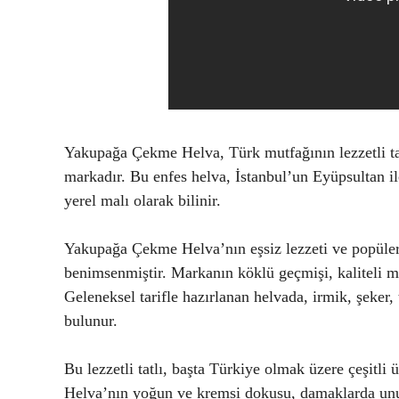
Yakupağa Çekme Helva, Türk mutfağının lezzetli tatl
markadır. Bu enfes helva, İstanbul’un Eyüpsultan i
yerel malı olarak bilinir.
Yakupağa Çekme Helva’nın eşsiz lezzeti ve popülerl
benimsenmiştir. Markanın köklü geçmişi, kaliteli ma
Geleneksel tarifle hazırlanan helvada, irmik, şeke
bulunur.
Bu lezzetli tatlı, başta Türkiye olmak üzere çeşitl
Helva’nın yoğun ve kremsi dokusu, damaklarda unutu