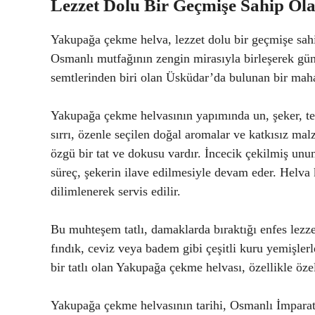
Lezzet Dolu Bir Geçmişe Sahip O
Yakupağa çekme helva, lezzet dolu bir geçmişe sahip 
Osmanlı mutfağının zengin mirasıyla birleşerek gün
semtlerinden biri olan Üsküdar’da bulunan bir mahal
Yakupağa çekme helvasının yapımında un, şeker, ter
sırrı, özenle seçilen doğal aromalar ve katkısız ma
özgü bir tat ve dokusu vardır. İncecik çekilmiş un
süreç, şekerin ilave edilmesiyle devam eder. Helva k
dilimlenerek servis edilir.
Bu muhteşem tatlı, damaklarda bıraktığı enfes lezz
fındık, ceviz veya badem gibi çeşitli kuru yemişlerl
bir tatlı olan Yakupağa çekme helvası, özellikle özel
Yakupağa çekme helvasının tarihi, Osmanlı İmpara