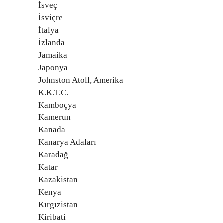
İsveç
İsviçre
İtalya
İzlanda
Jamaika
Japonya
Johnston Atoll, Amerika
K.K.T.C.
Kamboçya
Kamerun
Kanada
Kanarya Adaları
Karadağ
Katar
Kazakistan
Kenya
Kırgızistan
Kiribati