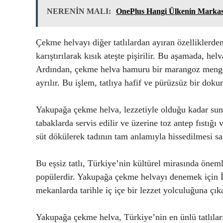
NERENİN MALI:
OnePlus Hangi Ülkenin Markas
Çekme helvayı diğer tatlılardan ayıran özelliklerden
karıştırılarak kısık ateşte pişirilir. Bu aşamada, he
Ardından, çekme helva hamuru bir marangoz mengenesi
ayrılır. Bu işlem, tatlıya hafif ve pürüzsüz bir doku
Yakupağa çekme helva, lezzetiyle olduğu kadar sun
tabaklarda servis edilir ve üzerine toz antep fıstığı
süt dökülerek tadının tam anlamıyla hissedilmesi sa
Bu eşsiz tatlı, Türkiye’nin kültürel mirasında önemli
popülerdir. Yakupağa çekme helvayı denemek için 
mekanlarda tarihle iç içe bir lezzet yolculuğuna çıka
Yakupağa çekme helva, Türkiye’nin en ünlü tatlıla