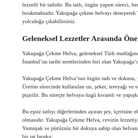
lezzetli bir tatlıdır. Bu tatlı, özgün yapım süreci, 
bırakmaktadır. Yakupağa çekme helvayı deneyerek Tür
yolculuğa çıkabilirsiniz.
Geleneksel Lezzetler Arasında Ö
Yakupağa Çekme Helva, geleneksel Türk mutfağının lez
İstanbul’un tarihi semtlerinden biri olan Yakupağa’d
Yakupağa Çekme Helva’nın özgün tadı ve dokusu, yük
Üretim sürecinde kullanılan un, şeker, tereyağı ve su
pişirilir. Bu süreçte helvaya özgü kıvamlı ve yapışka
Bu eşsiz tatlıyı diğerlerinden ayıran şey, içerisine 
olmasıdır. Yakupağa Çekme Helva, cevizin lezzeti
Yumuşak ve pürüzsüz bir dokuya sahip olan helvanı
bir tat bırakır.