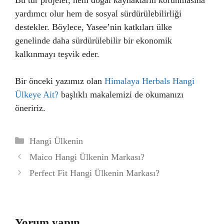
Bu tür projeler, hem doğal kaynakların korunmasına
yardımcı olur hem de sosyal sürdürülebilirliği
destekler. Böylece, Yasee’nin katkıları ülke
genelinde daha sürdürülebilir bir ekonomik
kalkınmayı teşvik eder.
Bir önceki yazımız olan
Himalaya Herbals Hangi
Ülkeye Ait?
başlıklı makalemizi de okumanızı
öneririz.
Kategoriler
Hangi Ülkenin
Maico Hangi Ülkenin Markası?
Perfect Fit Hangi Ülkenin Markası?
Yorum yapın