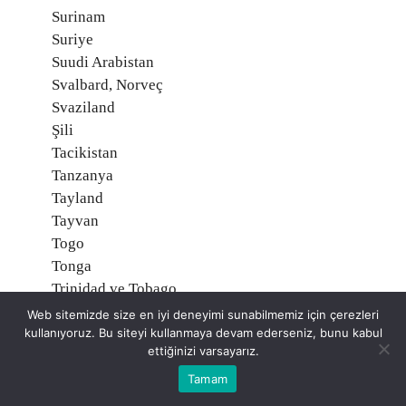
Surinam
Suriye
Suudi Arabistan
Svalbard, Norveç
Svaziland
Şili
Tacikistan
Tanzanya
Tayland
Tayvan
Togo
Tonga
Trinidad ve Tobago
Tunus
Web sitemizde size en iyi deneyimi sunabilmemiz için çerezleri
kullanıyoruz. Bu siteyi kullanmaya devam ederseniz, bunu kabul
Turks ve Caicos Adaları, İngiltere
ettiğinizi varsayarız.
Tuvalu
Türkiye
Tamam
Türkmenistan