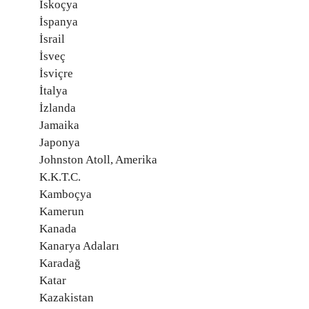
İskoçya
İspanya
İsrail
İsveç
İsviçre
İtalya
İzlanda
Jamaika
Japonya
Johnston Atoll, Amerika
K.K.T.C.
Kamboçya
Kamerun
Kanada
Kanarya Adaları
Karadağ
Katar
Kazakistan