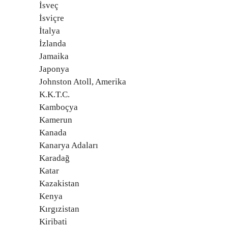
İsveç
İsviçre
İtalya
İzlanda
Jamaika
Japonya
Johnston Atoll, Amerika
K.K.T.C.
Kamboçya
Kamerun
Kanada
Kanarya Adaları
Karadağ
Katar
Kazakistan
Kenya
Kırgızistan
Kiribati