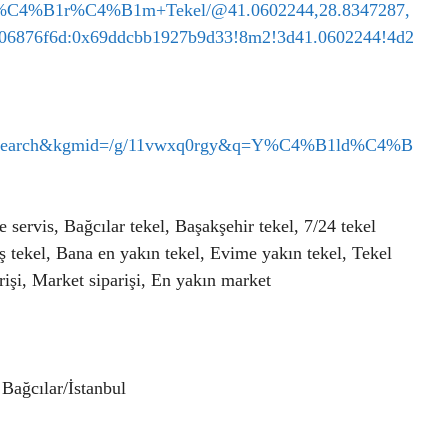
ld%C4%B1r%C4%B1m+Tekel/@41.0602244,28.8347287,
06876f6d:0x69ddcbb1927b9d33!8m2!3d41.0602244!4d2
ut=search&kgmid=/g/11vwxq0rgy&q=Y%C4%B1ld%C4%B
e servis, Bağcılar tekel, Başakşehir tekel, 7/24 tekel
riş tekel, Bana en yakın tekel, Evime yakın tekel, Tekel
arişi, Market siparişi, En yakın market
Bağcılar/İstanbul