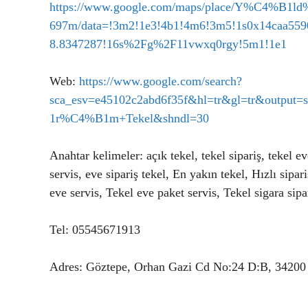
https://www.google.com/maps/place/Y%C4%B1
697m/data=!3m2!1e3!4b1!4m6!3m5!1s0x14caa559
8.8347287!16s%2Fg%2F11vwxq0rgy!5m1!1e1
Web:
https://www.google.com/search?
sca_esv=e45102c2abd6f35f&hl=tr&gl=tr&outp
1r%C4%B1m+Tekel&shndl=30
Anahtar kelimeler: açık tekel, tekel sipariş, tekel ev
servis, eve sipariş tekel, En yakın tekel, Hızlı sipa
eve servis, Tekel eve paket servis, Tekel sigara sip
Tel: 05545671913
Adres: Göztepe, Orhan Gazi Cd No:24 D:B, 34200 