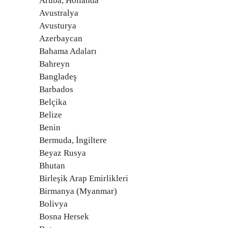
Aruba, Hollanda
Avustralya
Avusturya
Azerbaycan
Bahama Adaları
Bahreyn
Bangladeş
Barbados
Belçika
Belize
Benin
Bermuda, İngiltere
Beyaz Rusya
Bhutan
Birleşik Arap Emirlikleri
Birmanya (Myanmar)
Bolivya
Bosna Hersek