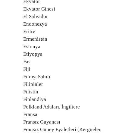
Ekvator
Ekvator Ginesi
El Salvador
Endonezya
Eritre
Ermenistan
Estonya
Etiyopya
Fas
Fiji
Fildişi Sahili
Filipinler
Filistin
Finlandiya
Folkland Adaları, İngiltere
Fransa
Fransız Guyanası
Fransız Güney Eyaletleri (Kerguelen