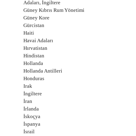
Adaları, İngiltere
Güney Kıbrıs Rum Yönetimi
Güney Kore
Gürcistan
Haiti
Havai Adaları
Hırvatistan
Hindistan
Hollanda
Hollanda Antilleri
Honduras
Irak
İngiltere
İran
İrlanda
İskoçya
İspanya
İsrail