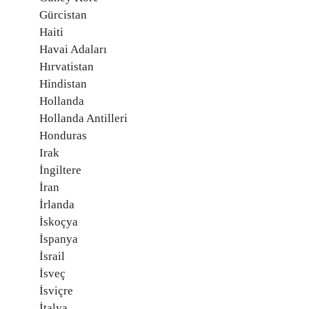
Gürcistan
Haiti
Havai Adaları
Hırvatistan
Hindistan
Hollanda
Hollanda Antilleri
Honduras
Irak
İngiltere
İran
İrlanda
İskoçya
İspanya
İsrail
İsveç
İsviçre
İtalya