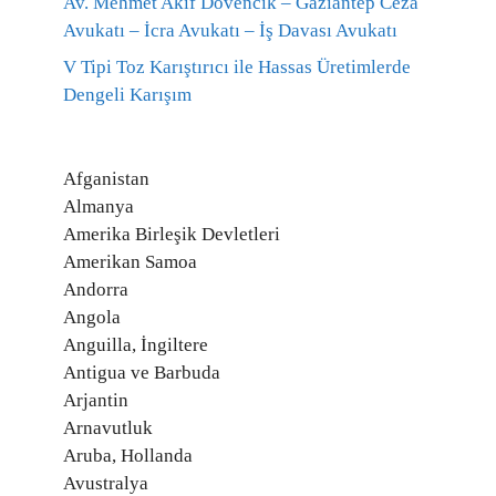
Av. Mehmet Akif Dövencik – Gaziantep Ceza
Avukatı – İcra Avukatı – İş Davası Avukatı
V Tipi Toz Karıştırıcı ile Hassas Üretimlerde
Dengeli Karışım
Afganistan
Almanya
Amerika Birleşik Devletleri
Amerikan Samoa
Andorra
Angola
Anguilla, İngiltere
Antigua ve Barbuda
Arjantin
Arnavutluk
Aruba, Hollanda
Avustralya