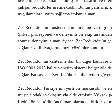
beklentilerini karşılamasıdır. Şirket, tasarım ve ür
çalışan redüktörler üretmektedir. Bunun yanı sıra, 
uygulamalara uyum sağlama imkanı sunar.
Zet Redüktör’ün müşteri memnuniyetine verdiği öne
Şirket, profesyonel ve deneyimli bir ekip tarafından
sonrası deneyimi sunar. Ayrıca, Zet Redüktör’ün geni
sağlanır ve ihtiyaçlarına hızlı çözümler sunulur.
Zet Redüktör’ün kalitesine dair bir diğer kanıt ise u
ISO 9001:2015 kalite yönetim sistemi belgesiyle des
sağlar. Bu sayede, Zet Redüktör kullanıcıları güvenil
Zet Redüktör Türkiye’nin yerli bir markasıdır ve en
müşteri odaklı yaklaşımıyla elde etmiştir. Yüksek pe
Redüktör, sektörün öncü markalarından biridir ve m