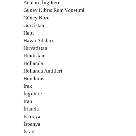
Adaları, İngiltere
Güney Kıbrıs Rum Yönetimi
Güney Kore
Gürcistan
Haiti
Havai Adaları
Hırvatistan
Hindistan
Hollanda
Hollanda Antilleri
Honduras
Irak
İngiltere
İran
İrlanda
İskoçya
İspanya
İsrail