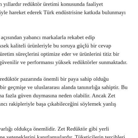
n yıllardır redüktör üretimi konusunda faaliyet
ibiyle hareket ederek Türk endüstrisine katkıda bulunmayı
k açısından yabancı markalarla rekabet edip
ek kaliteli ürünleriyle bu soruya güçlü bir cevap
retim süreçlerini optimize eder ve ürünlerini titiz bir
, güvenilir ve performansı yüksek redüktörler sunmaktadır.
 redüktör pazarında önemli bir paya sahip olduğu
ir geçmişe ve uluslararası alanda tanınırlığa sahiptir. Bu
aha fazla güven duymasına neden olabilir. Ancak Zet
ancı rakipleriyle başa çıkabileceğini söylemek yanlış
arlığı oldukça önemlidir. Zet Redüktör gibi yerli
e yeteneklerini kanıtlamışlardır. Tüketicilerin tercihleri