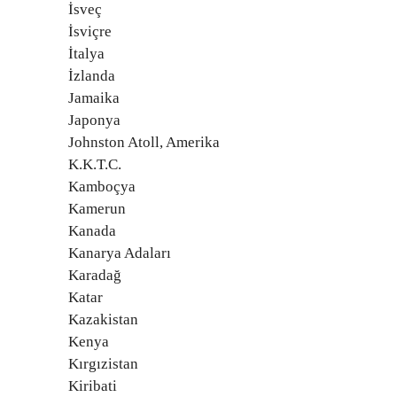
İsveç
İsviçre
İtalya
İzlanda
Jamaika
Japonya
Johnston Atoll, Amerika
K.K.T.C.
Kamboçya
Kamerun
Kanada
Kanarya Adaları
Karadağ
Katar
Kazakistan
Kenya
Kırgızistan
Kiribati