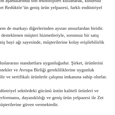
etim aşamalarında son teknolojileri kullanarak, kusursuz
Zet Redüktör’ün geniş ürün yelpazesi, farklı endüstriyel
m de markayı diğerlerinden ayıran unsurlardan biridir.
 desteklenen müşteri hizmetleriyle, sorunsuz bir satış
ş bayi ağı sayesinde, müşterilerine kolay erişilebilirlik
luslararası standartlara uygunluğudur. Şirket, ürünlerini
tekler ve Avrupa Birliği gerekliliklerine uygunluk
ir ve sertifikalı ürünlerle çalışma imkanına sahip olurlar.
düstriyel sektördeki gücünü üstün kaliteli ürünleri ve
rformansı, dayanıklılığı ve geniş ürün yelpazesi ile Zet
üşterilerine güven vermektedir.