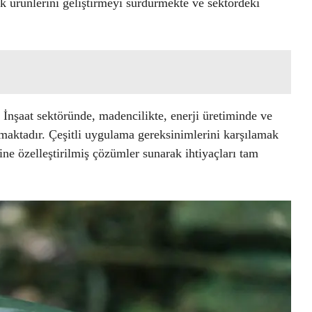
ak ürünlerini geliştirmeyi sürdürmekte ve sektördeki
. İnşaat sektöründe, madencilikte, enerji üretiminde ve
lmaktadır. Çeşitli uygulama gereksinimlerini karşılamak
rine özelleştirilmiş çözümler sunarak ihtiyaçları tam