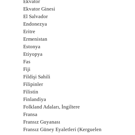
Ekvator
Ekvator Ginesi
El Salvador
Endonezya
Eritre
Ermenistan
Estonya
Etiyopya
Fas
Fiji
Fildişi Sahili
Filipinler
Filistin
Finlandiya
Folkland Adaları, İngiltere
Fransa
Fransız Guyanası
Fransız Güney Eyaletleri (Kerguelen